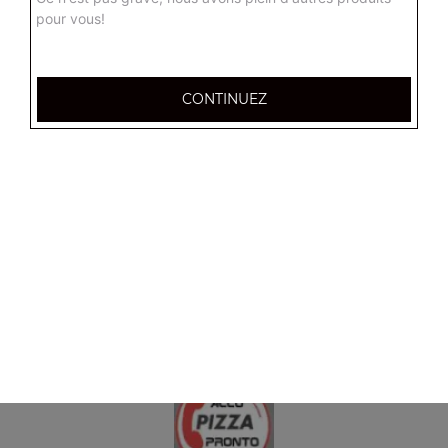
Tenders 10 pcs
pour vous!
Frites ou potatoes
12.00
€
CONTINUEZ
1 barquette de frites
3.50
€
1 barquette de potatoes
3.50
€