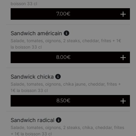
boisson 33 cl
7.00
€
Sandwich américain
Salade, tomates, oignons, 2 steaks, cheddar, frites + 1€
la boisson 33 cl
8.00
€
Sandwick chicka
Salade, tomates, oignons, chika jaune, cheddar, frites +
1€ la boisson 33 cl
8.50
€
Sandwich radical
Salade, tomates, oignons, 2 steaks, chika, cheddar, frites
+ 1€ la boisson 33 cl