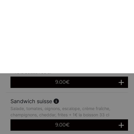
Sandwich boursin
Salade, tomates, oignons, poulet chika, boursin, cheddar,
frites + 1€ la boisson 33 cl
9.00
€
Sandwich quattro
Salade, tomates, oignons, 4 steaks, oeuf, cheddar, frites
+ 1€ la boisson 33 cl
9.00
€
Sandwich suisse
Salade, tomates, oignons, escalope, crème fraîche,
champignons, cheddar, frites + 1€ la boisson 33 cl
9.00
€