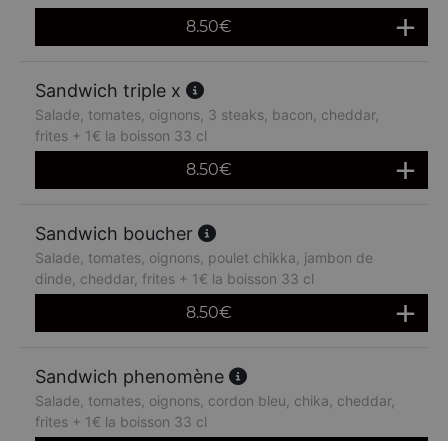
8.50
€
Sandwich triple x
Salade, tomates, oignons, 3 steaks, bacon, cheddar,
frites + 1€ la boisson 33 cl
8.50
€
Sandwich boucher
Salade, tomates, oignons, poulet chikka, jambon de
dinde, cheddar, frites + 1€ la boisson 33 cl
8.50
€
Sandwich phenomène
Salade, tomates, oignons, cordon bleu, chika, cheddar,
frites + 1€ la boisson 33 cl