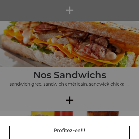
+
Nos Sandwichs
sandwich grec, sandwich américain, sandwick chicka, ...
+
Profitez-en!!!