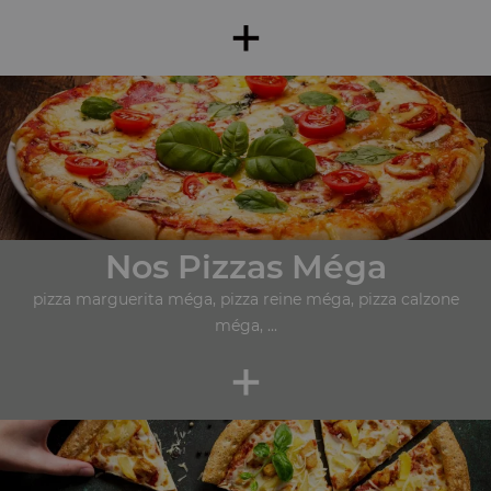
+
Nos Pizzas Méga
pizza marguerita méga, pizza reine méga, pizza calzone
méga, ...
+