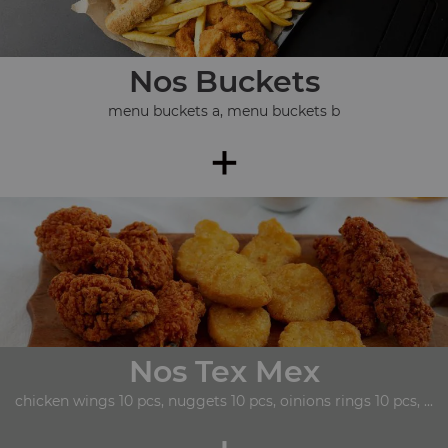
Nos Buckets
menu buckets a, menu buckets b
+
Nos Tex Mex
chicken wings 10 pcs, nuggets 10 pcs, oinions rings 10 pcs, ...