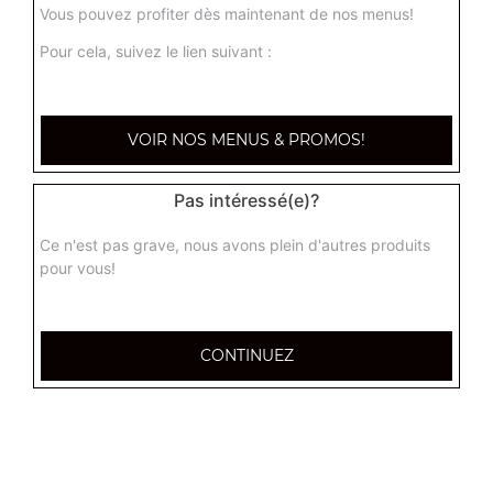
Vous pouvez profiter dès maintenant de nos menus!
Pour cela, suivez le lien suivant :
Nos Burgers
cheese burger, oignons cheese burger, cheese bacon
VOIR NOS MENUS & PROMOS!
burger, ...
+
Pas intéressé(e)?
Ce n'est pas grave, nous avons plein d'autres produits
pour vous!
CONTINUEZ
Nos Lasagnes
lasagnes bolognaise