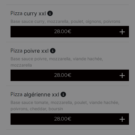
curry xxl
Base sauce curry, mozzarella, poulet, oignons, poivrons
28.00
€
poivre xxl
Base sauce poivre, mozzarella, viande hachée,
mozzarella
28.00
€
algérienne xxl
Base sauce tomate, mozzarella, poulet, viande hachée,
poivrons, cheddar, boursin
28.00
€