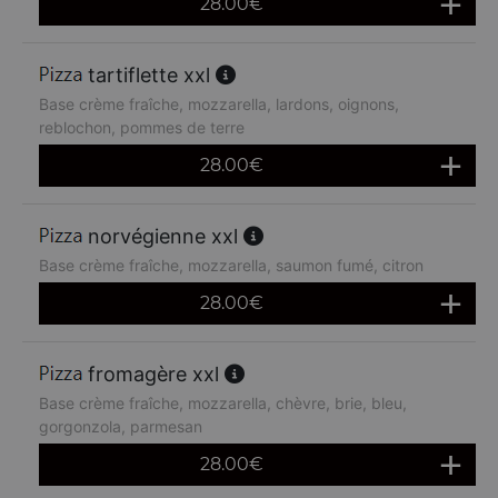
28.00
€
tartiflette xxl
Base crème fraîche, mozzarella, lardons, oignons,
reblochon, pommes de terre
28.00
€
norvégienne xxl
Base crème fraîche, mozzarella, saumon fumé, citron
28.00
€
fromagère xxl
Base crème fraîche, mozzarella, chèvre, brie, bleu,
gorgonzola, parmesan
28.00
€