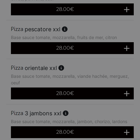
28.00
€
pescatore xxl
Base sauce tomate, mozzarella, fruits de mer, citron
28.00
€
orientale xxl
Base sauce tomate, mozzarella, viande hachée, merguez,
oeuf
28.00
€
3 jambons xxl
Base sauce tomate, mozzarella, jambon, chorizo, lardons
28.00
€