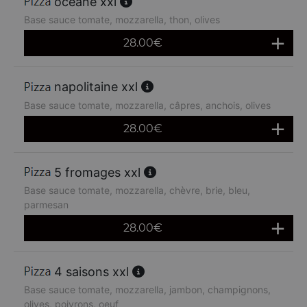
océane xxl
Base sauce tomate, mozzarella, thon, olives
28.00
€
napolitaine xxl
Base sauce tomate, mozzarella, câpres, anchois, olives
28.00
€
5 fromages xxl
Base sauce tomate, mozzarella, chèvre, brie, bleu,
parmesan
28.00
€
4 saisons xxl
Base sauce tomate, mozzarella, jambon, champignons,
olives, poivrons, oeuf