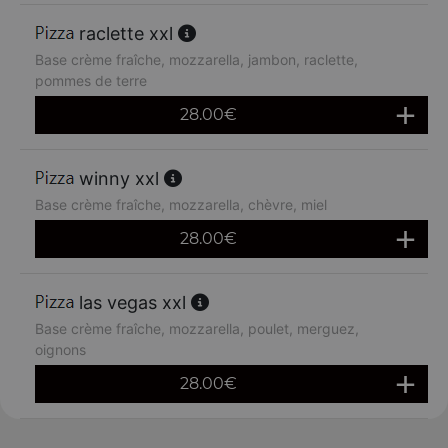
raclette xxl
Base crème fraîche, mozzarella, jambon, raclette,
pommes de terre
28.00
€
winny xxl
Base crème fraîche, mozzarella, chèvre, miel
28.00
€
las vegas xxl
Base crème fraîche, mozzarella, poulet, merguez,
oignons
28.00
€