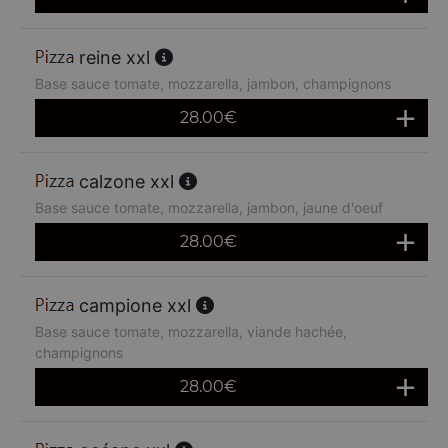
reine xxl
Base sauce tomate, mozzarella, jambon, champignons
28.00
€
calzone xxl
Base sauce tomate, mozzarella, jambon, jaune d'oeuf
28.00
€
campione xxl
Base sauce tomate, mozzarella, viande hachée,
champignons
28.00
€