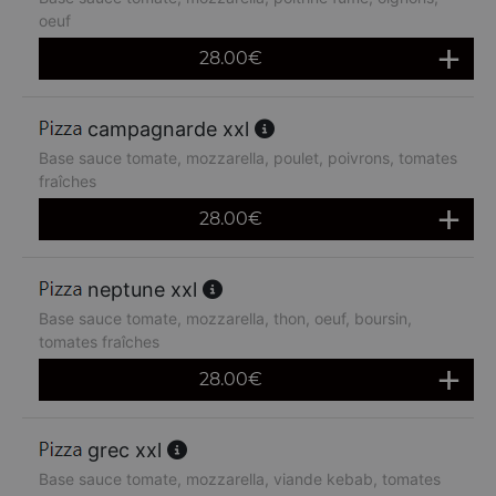
oeuf
28.00
€
campagnarde xxl
Base sauce tomate, mozzarella, poulet, poivrons, tomates
fraîches
28.00
€
neptune xxl
Base sauce tomate, mozzarella, thon, oeuf, boursin,
tomates fraîches
28.00
€
grec xxl
Base sauce tomate, mozzarella, viande kebab, tomates