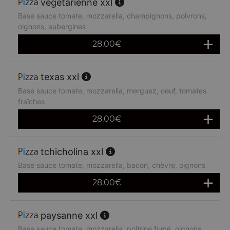
végétarienne xxl
Base sauce tomate, mozzarella, champignons, poivrons,
oignons, aubergines
28.00
€
texas xxl
Base sauce tomate, mozzarella, merguez, oeuf, tomates
fraîches
28.00
€
tchicholina xxl
Base sauce tomate, mozzarella, bacon, chèvre, oignons
28.00
€
paysanne xxl
Base sauce tomate, mozzarella, poitrine fumé, oignons,