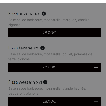
arizona xxl
Base sauce barbecue, mozzarella, merguez, chorizo,
oignons
28.00
€
texane xxl
Base sauce barbecue, mozzarella, poulet, pommes de
terre, oignons
28.00
€
western xxl
Base sauce barbecue, mozzarella, viande hachée,
pepperoni, oignons
28.00
€