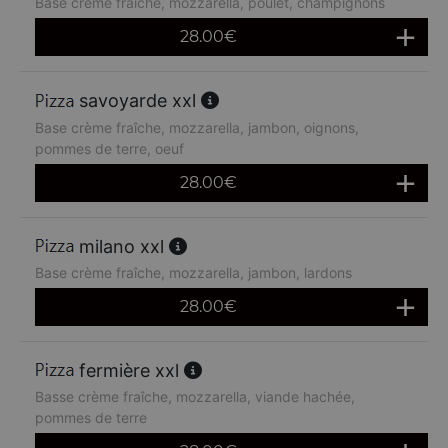
Base crème fraîche, mozzarella, poulet, champignons
28.00
€
savoyarde xxl
Base crème fraîche, mozzarella, jambon, oignons,
pommes de terre, oeuf
28.00
€
milano xxl
Base crème fraîche, mozzarella, jambon, lardons
28.00
€
fermière xxl
Basse crème fraîche, mozzarella, viande hachée,
pommes de terre