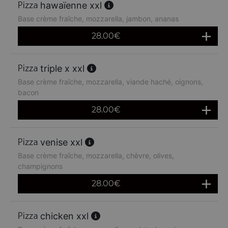
hawaïenne xxl
Base crème fraîche, mozzarella, jambon, ananas
28.00
€
triple x xxl
Base crème fraîche, mozzarella, viande haché, oignons,
bacon
28.00
€
venise xxl
Base crème fraîche, mozzarella, chèvre, olives,
champignons
28.00
€
chicken xxl