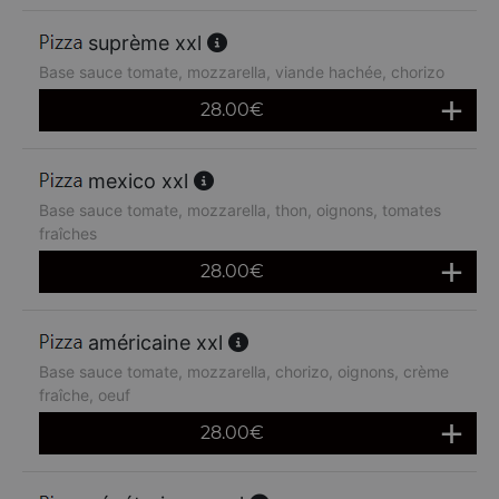
suprème xxl
Base sauce tomate, mozzarella, viande hachée, chorizo
28.00
€
mexico xxl
Base sauce tomate, mozzarella, thon, oignons, tomates
fraîches
28.00
€
américaine xxl
Base sauce tomate, mozzarella, chorizo, oignons, crème
fraîche, oeuf
28.00
€