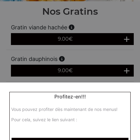
Nos Gratins
Gratin viande hachée
9.00
€
Gratin dauphinois
9.00
€
Gratin lardons
Profitez-en!!!
9.00
€
Vous pouvez profiter dès maintenant de nos menus!
Pour cela, suivez le lien suivant :
Gratin saumon
9.00
€