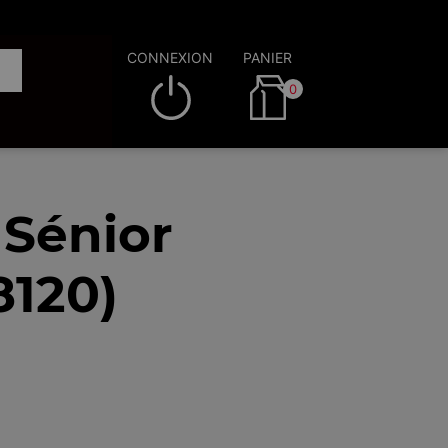
CONNEXION
PANIER
0
 Sénior
8120)