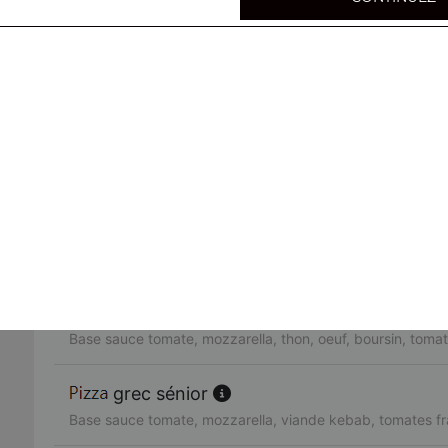
Base sauce tomate, mozzarella, merguez, oeuf, tomates f
tchicholina sénior
Base sauce tomate, mozzarella, bacon, chèvre, oignons
paysanne sénior
Base sauce tomate, mozzarella, poitrine fumé, oignons, o
campagnarde sénior
Base sauce tomate, mozzarella, poulet, poivrons, tomates
neptune sénior
Base sauce tomate, mozzarella, thon, oeuf, boursin, tomat
grec sénior
Base sauce tomate, mozzarella, viande kebab, tomates fr