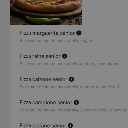
marguerita sénior
Base sauce tomate, mozzarella, origan
reine sénior
Base sauce tomate, mozzarella, jambon, champignons
calzone sénior
Base sauce tomate, mozzarella, jambon, jaune d'oeuf
campione sénior
Base sauce tomate, mozzarella, viande hachée, champig
océane sénior