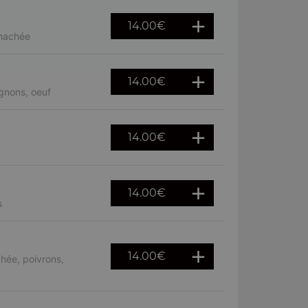
14.00
€
 hachée
14.00
€
gnons, oeuf
14.00
€
14.00
€
s
14.00
€
hée, poivrons,