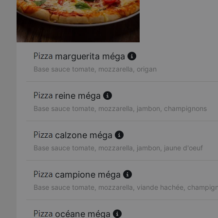
marguerita méga
Base sauce tomate, mozzarella, origan
reine méga
Base sauce tomate, mozzarella, jambon, champignons
calzone méga
Base sauce tomate, mozzarella, jambon, jaune d'oeuf
campione méga
Base sauce tomate, mozzarella, viande hachée, champig
océane méga