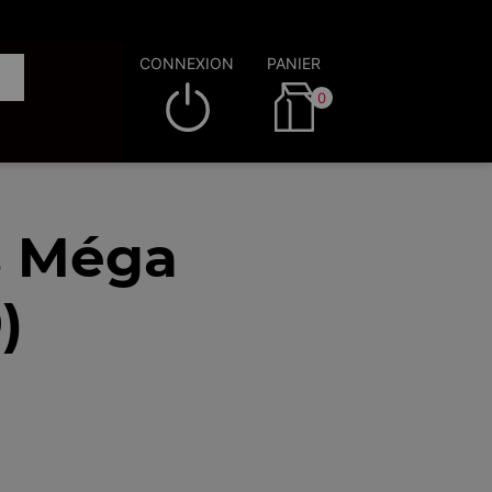
CONNEXION
PANIER
0
s Méga
)