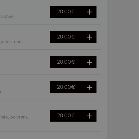
20.00
€
 hachée
20.00
€
gnons, oeuf
20.00
€
20.00
€
s
20.00
€
hée, poivrons,