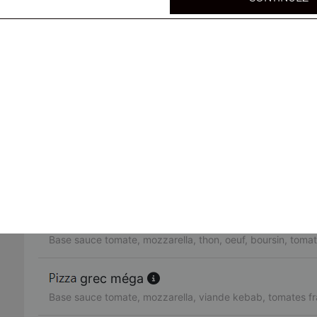
Base sauce tomate, mozzarella, merguez, oeuf, tomates f
tchicholina méga
Base sauce tomate, mozzarella, bacon, chèvre, oignons
paysanne méga
Base sauce tomate, mozzarella, poitrine fumé, oignons, o
campagnarde méga
Base sauce tomate, mozzarella, poulet, poivrons, tomates
neptune méga
Base sauce tomate, mozzarella, thon, oeuf, boursin, tomat
grec méga
Base sauce tomate, mozzarella, viande kebab, tomates fr