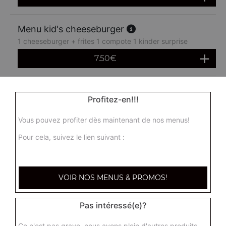
Menu kid's cheeseburger
1 cheeseburger + frites 1 compote 1 kinder surprise
7.50
€
Menu kid's nuggets
Profitez-en!!!
5 nuggets + frites 1 compote 1 kinder surprise
7.50
€
Vous pouvez profiter dès maintenant de nos menus!
Pour cela, suivez le lien suivant :
VOIR NOS MENUS & PROMOS!
Pas intéressé(e)?
Ce n'est pas grave, nous avons plein d'autres produits