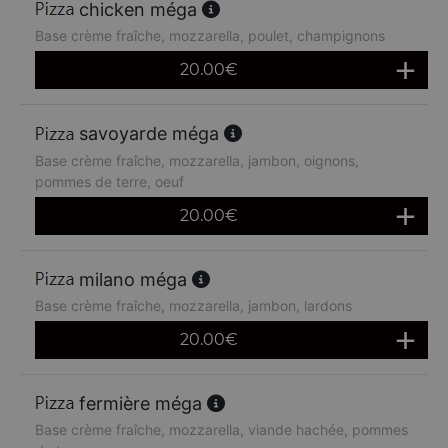
chicken méga
Base crème fraîche, mozzarella, poulet, champignons
20.00
€
savoyarde méga
Base crème fraîche, mozzarella, jambon, oignons,
pommes de terre, oeuf
20.00
€
milano méga
Base crème fraîche, mozzarella, jambon, lardons
20.00
€
fermière méga
Base crème fraîche, mozzarella, viande hachée, pommes