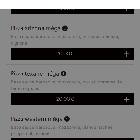
20.00
€
arizona méga
Base sauce barbecue, mozzarella, merguez, chorizo,
oignons
20.00
€
texane méga
Base sauce barbecue, mozzarella, poulet, pommes de
terre, oignons
20.00
€
western méga
Base sauce barbecue, mozzarella, viande hachée,
pepperoni, oignons