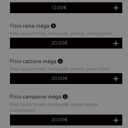
12.00
€
reine méga
Base sauce tomate, mozzarella, jambon, champignons
20.00
€
calzone méga
Base sauce tomate, mozzarella, jambon, jaune d'oeuf
20.00
€
campione méga
Base sauce tomate, mozzarella, viande hachée,
champignons
20.00
€