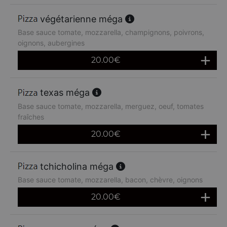
végétarienne méga
Base sauce tomate, mozzarella, champignons, poivrons,
oignons, aubergines
20.00
€
texas méga
Base sauce tomate, mozzarella, merguez, oeuf, tomates
fraîches
20.00
€
tchicholina méga
Base sauce tomate, mozzarella, bacon, chèvre, oignons
20.00
€