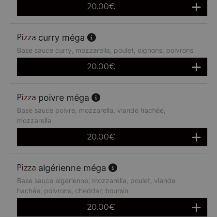
20.00
€
curry méga
Base sauce curry, mozzarella, poulet, oignons, poivrons
20.00
€
poivre méga
Base sauce poivre, mozzarella, viande hachée,
mozzarella
20.00
€
algérienne méga
Base sauce algérienne, mozzarella, poulet, viande
hachée, poivrons, cheddar, boursin
20.00
€