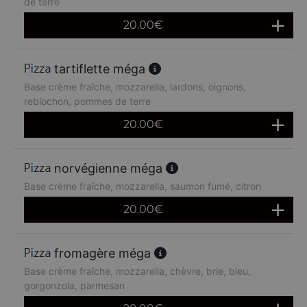
de terre
20.00
€
tartiflette méga
Base crème fraîche, mozzarella, lardons, oignons,
reblochon, pommes de terre
20.00
€
norvégienne méga
Base crème fraîche, mozzarella, saumon fumé, citron
20.00
€
fromagère méga
Base crème fraîche, mozzarella, chèvre, brie, bleu,
gorgonzola, parmesan