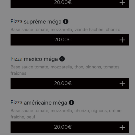
20.00
€
suprème méga
Base sauce tomate, mozzarella, viande hachée, chorizo
20.00
€
mexico méga
Base sauce tomate, mozzarella, thon, oignons, tomates
fraîches
20.00
€
américaine méga
Base sauce tomate, mozzarella, chorizo, oignons, crème
fraîche, oeuf
20.00
€