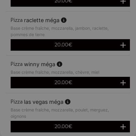
20.00
€
raclette méga
Base crème fraîche, mozzarella, jambon, raclette,
pommes de terre
20.00
€
winny méga
Base crème fraîche, mozzarella, chèvre, miel
20.00
€
las vegas méga
Base crème fraîche, mozzarella, poulet, merguez,
oignons
20.00
€