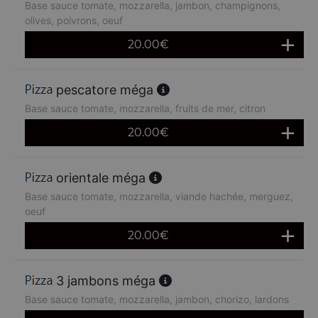
Base sauce tomate, mozzarella, jambon, champignons,
olives, poivrons, oeuf
20.00
€
pescatore méga
Base sauce tomate, mozzarella, fruits de mer, citron
20.00
€
orientale méga
Base sauce tomate, mozzarella, viande hachée, merguez,
oeuf
20.00
€
3 jambons méga
Base sauce tomate, mozzarella, jambon, chorizo, lardons