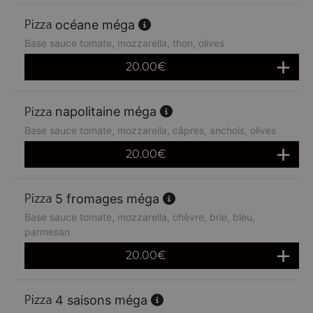
océane méga
Base sauce tomate, mozzarella, thon, olives
20.00
€
napolitaine méga
Base sauce tomate, mozzarella, câpres, anchois, olives
20.00
€
5 fromages méga
Base sauce tomate, mozzarella, chèvre, brie, bleu,
parmesan
20.00
€
4 saisons méga