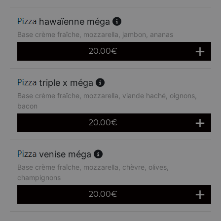
hawaïenne méga
Base crème fraîche, mozzarella, jambon, ananas
20.00
€
triple x méga
Base crème fraîche, mozzarella, viande haché, oignons,
bacon
20.00
€
venise méga
Base crème fraîche, mozzarella, chèvre, olives,
champignons
20.00
€