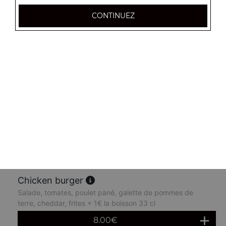
7.50
€
CONTINUEZ
Big beebop burger
Salade, tomates, steak de boeuf, cheddar, oeuf,
champignons, frites + 1€ la boisson 33 cl
8.50
€
Big city burger
Salade, tomates, 3 steaks de boeuf, 3 cheddars, frites +
1€ la boisson 33 cl
8.50
€
Chicken burger
Salade, tomates, poulet pané, galette de pommes de
terre, cheddar, frites + 1€ la boisson 33 cl
8.00
€