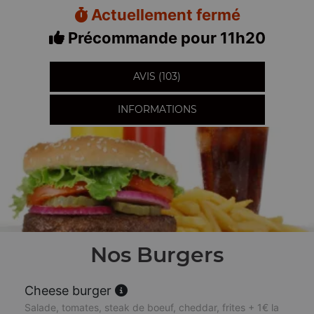
Actuellement fermé
Précommande pour 11h20
AVIS (103)
INFORMATIONS
Nos Burgers
Cheese burger
Salade, tomates, steak de boeuf, cheddar, frites + 1€ la