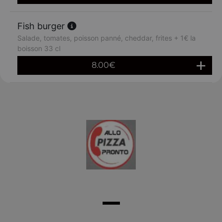
Fish burger
Salade, tomates, poisson panné, cheddar, frites + 1€ la
boisson 33 cl
8.00
€