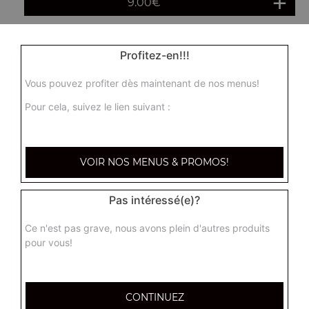
9.00
€
Profitez-en!!!
Vous pouvez profiter dès maintenant de nos menus!
Pour cela, suivez le lien suivant :
VOIR NOS MENUS & PROMOS!
Pas intéressé(e)?
Ce n'est pas grave, nous avons plein d'autres produits
pour vous!
CONTINUEZ