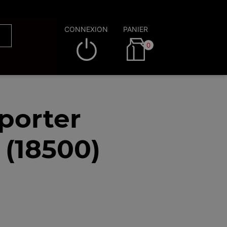
CONNEXION
PANIER
0
porter
 (18500)