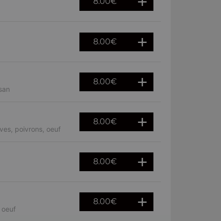
8.00
€
8.00
€
8.00
€
san
8.00
€
ves, poivrons, oeuf
8.00
€
8.00
€
 oeuf