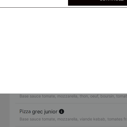
Base sauce tomate, mozzarella, merguez, oeuf, tomates f
tchicholina junior
Base sauce tomate, mozzarella, bacon, chèvre, oignons
paysanne junior
Base sauce tomate, mozzarella, poitrine fumé, oignons, o
campagnarde junior
Base sauce tomate, mozzarella, poulet, poivrons, tomates
neptune junior
Base sauce tomate, mozzarella, thon, oeuf, boursin, tomat
grec junior
Base sauce tomate, mozzarella, viande kebab, tomates fr