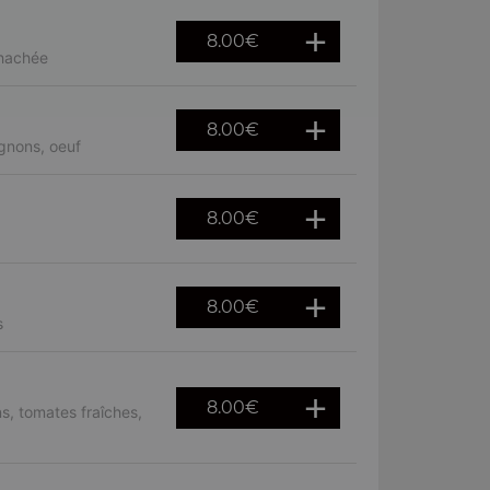
8.00
€
 hachée
8.00
€
gnons, oeuf
8.00
€
8.00
€
s
8.00
€
, tomates fraîches,