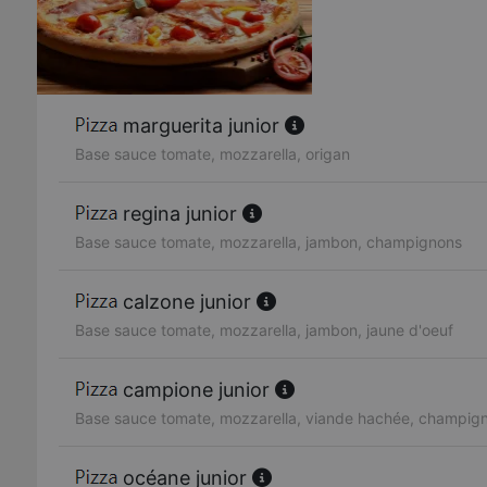
marguerita junior
Base sauce tomate, mozzarella, origan
regina junior
Base sauce tomate, mozzarella, jambon, champignons
calzone junior
Base sauce tomate, mozzarella, jambon, jaune d'oeuf
campione junior
Base sauce tomate, mozzarella, viande hachée, champig
océane junior