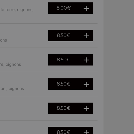
8.00
€
e terre, oignons,
8.50
€
nons
8.50
€
re, oignons
8.50
€
oni, oignons
8.50
€
8.50
€