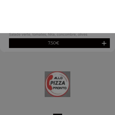
saumon
7.50
€
Salade fêta
Salade verte, tomates, fêta, concombre, olives
7.50
€