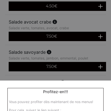
4.50
€
Salade avocat crabe
Salade verte, tomates, avocat, crabe
7.50
€
Salade savoyarde
Salade verte, tomates, jambon, emmental, poulet
7.50
€
Salade avocat crevettes
Salade verte, tomates, avocat, crevettes
Profitez-en!!!
7.50
€
Vous pouvez profiter dès maintenant de nos menus!
Pour cela, suivez le lien suivant :