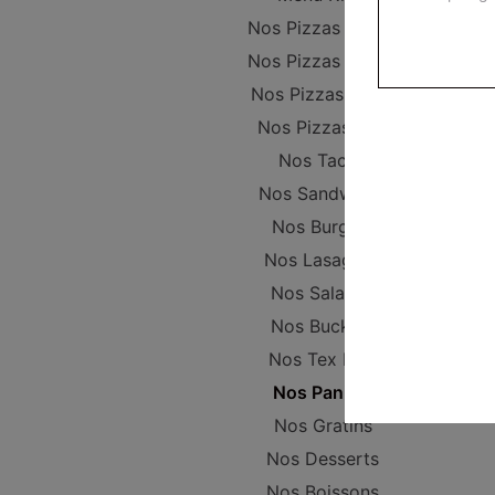
Nos Pizzas Junior
Nos Pizzas Sénior
Nos Pizzas Méga
Nos Pizzas XXL
Nos Tacos
Nos Sandwichs
Nos Burgers
Nos Lasagnes
Nos Salades
Nos Buckets
Nos Tex Mex
Nos Paninis
Nos Gratins
Nos Desserts
Nos Boissons