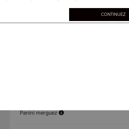
CONTINUEZ
Panini poulet
Panini saumon fumé
Panini thon
Panini kebab
Panini merguez