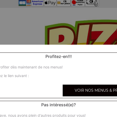
Profitez-en!!!
ofiter dès maintenant de nos menus!
z le lien suivant :
VOIR NOS MENUS & P
Pas intéressé(e)?
ave, nous avons plein d'autres produits pour vous!