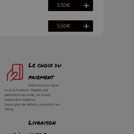
5.50
€
5.50
€
Le choix du
paiement
Paiement en ligne
ou à la livraison. Réglez par
paiement sécurisé, cb, ticket
restaurant, espèces.
(pour plus de détails, consultez les
infos)
Livraison