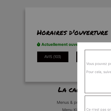
Horaires d'ouverture
Actuellement ouvert
AVIS (103)
INFORMATIONS
Vous pouvez pr
Pour cela, suive
La carte
Menus & promos
Menu Kid's
Ce n'est pas gr