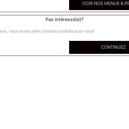
VOIR NOS MENUS & P
Pas intéressé(e)?
ave, nous avons plein d'autres produits pour vous!
Salade classic
Salade verte, tomates
CONTINUEZ
Salade avocat crabe
Salade verte, tomates, avocat, crabe
Salade savoyarde
Salade verte, tomates, jambon, emmental, poulet
Salade avocat crevettes
Salade verte, tomates, avocat, crevettes
Salade chèvre chaud