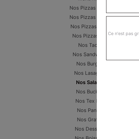
Nos Pizzas Junior
Nos Pizzas Sénior
Nos Pizzas Méga
Ce n'est pas gr
Nos Pizzas XXL
Nos Tacos
Nos Sandwichs
Nos Burgers
Nos Lasagnes
Nos Salades
Nos Buckets
Nos Tex Mex
Nos Paninis
Nos Gratins
Nos Desserts
Nos Boissons