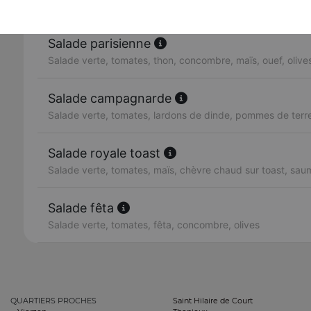
Salade verte, tomates, lardons, chèvre chaud sur toast
Salade parisienne
Salade verte, tomates, thon, concombre, maïs, ouef, olives
Salade campagnarde
Salade verte, tomates, lardons de dinde, pommes de terre,
Salade royale toast
Salade verte, tomates, maïs, chèvre chaud sur toast, sa
Salade fêta
Salade verte, tomates, fêta, concombre, olives
QUARTIERS PROCHES
Saint Hilaire de Court