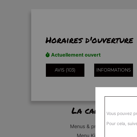
Horaires d'ouverture
Actuellement ouvert
AVIS (103)
INFORMATIONS
La carte
Vous pouvez pr
Pour cela, suive
Menus & promos
Menu Kid's