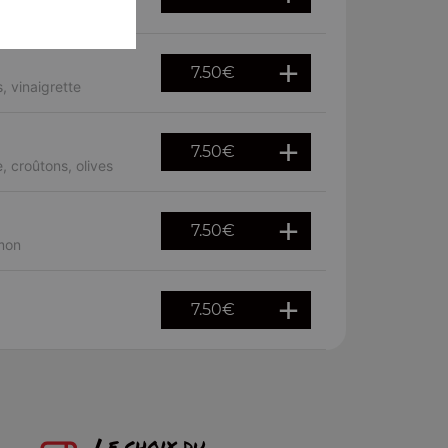
7.50
€
, vinaigrette
7.50
€
 croûtons, olives
7.50
€
umon
7.50
€
Le choix du