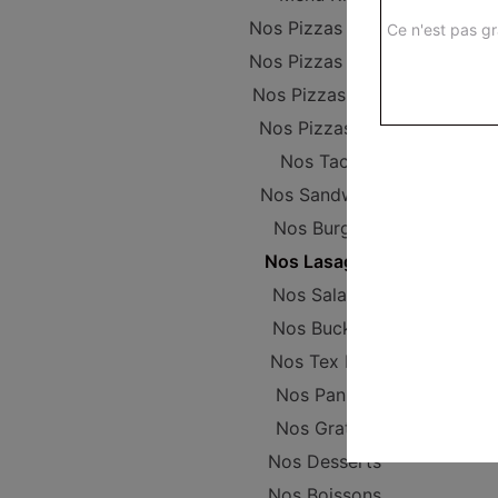
Nos Pizzas Junior
Ce n'est pas gr
Nos Pizzas Sénior
Nos Pizzas Méga
Nos Pizzas XXL
Nos Tacos
Nos Sandwichs
Nos Burgers
Nos Lasagnes
Nos Salades
Nos Buckets
Nos Tex Mex
Nos Paninis
Nos Gratins
Nos Desserts
Nos Boissons