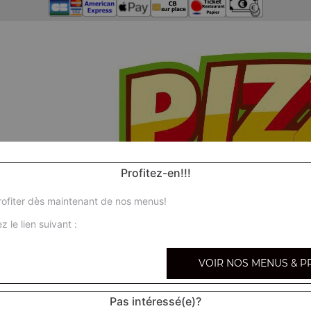
Profitez-en!!!
ofiter dès maintenant de nos menus!
z le lien suivant :
VOIR NOS MENUS & P
Pas intéressé(e)?