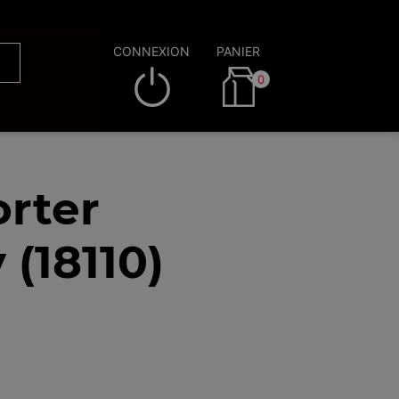
CONNEXION
PANIER
0
rter
(18110)