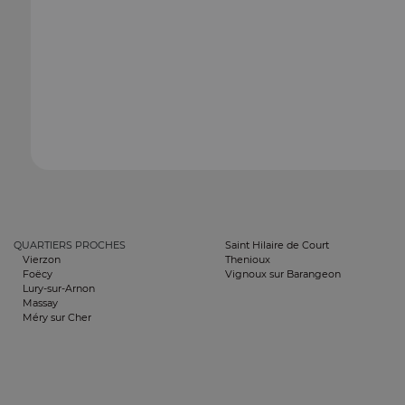
QUARTIERS PROCHES
Saint Hilaire de Court
Vierzon
Thenioux
Foëcy
Vignoux sur Barangeon
Lury-sur-Arnon
Massay
Méry sur Cher