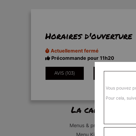
Horaires d'ouverture
Actuellement fermé
Précommande pour 11h20
AVIS (103)
INFORMATIONS
Vous pouvez pr
Pour cela, suive
La carte
Menus & promos
Menu Kid's