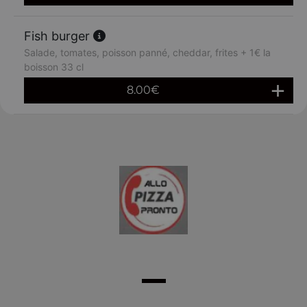
Fish burger
Salade, tomates, poisson panné, cheddar, frites + 1€ la
boisson 33 cl
8.00
€