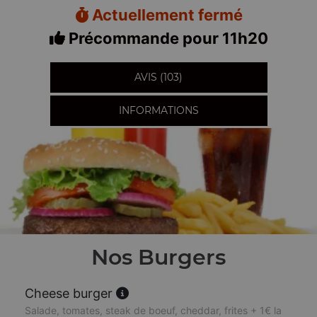
Actuellement fermé
Précommande pour 11h20
AVIS (103)
INFORMATIONS
Nos Burgers
Cheese burger
Salade, tomates, steak de boeuf, cheddar, frites + 1€ la