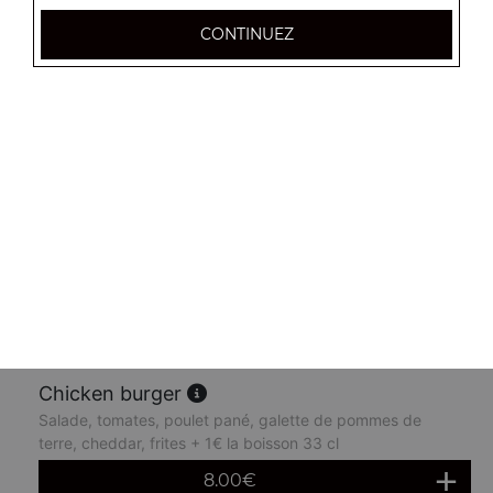
7.50
€
CONTINUEZ
Big beebop burger
Salade, tomates, steak de boeuf, cheddar, oeuf,
champignons, frites + 1€ la boisson 33 cl
8.50
€
Big city burger
Salade, tomates, 3 steaks de boeuf, 3 cheddars, frites +
1€ la boisson 33 cl
8.50
€
Chicken burger
Salade, tomates, poulet pané, galette de pommes de
terre, cheddar, frites + 1€ la boisson 33 cl
8.00
€