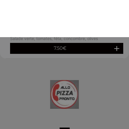
saumon
7.50
€
Salade fêta
Salade verte, tomates, fêta, concombre, olives
7.50
€