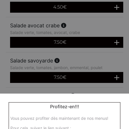
4.50
€
Salade avocat crabe
Salade verte, tomates, avocat, crabe
7.50
€
Salade savoyarde
Salade verte, tomates, jambon, emmental, poulet
7.50
€
Salade avocat crevettes
Salade verte, tomates, avocat, crevettes
Profitez-en!!!
7.50
€
Vous pouvez profiter dès maintenant de nos menus!
Pour cela, suivez le lien suivant :