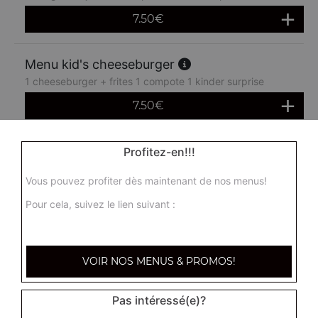
7.50
€
Menu kid's cheeseburger
1 cheeseburger + frites 1 compote 1 kinder surprise
7.50
€
Menu kid's nuggets
Profitez-en!!!
5 nuggets + frites 1 compote 1 kinder surprise
Vous pouvez profiter dès maintenant de nos menus!
7.50
€
Pour cela, suivez le lien suivant :
VOIR NOS MENUS & PROMOS!
Pas intéressé(e)?