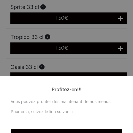
Sprite 33 cl
1.50
€
Tropico 33 cl
1.50
€
Oasis 33 cl
1.50
€
Profitez-en!!!
Schweppes agrum' 33 cl
Vous pouvez profiter dès maintenant de nos menus!
1.50
€
Pour cela, suivez le lien suivant :
Ice tea 33 cl