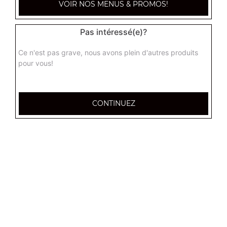
VOIR NOS MENUS & PROMOS!
1.50
€
Pas intéressé(e)?
Perrier 33 cl
Ce n'est pas grave, nous avons plein d'autres produits
1.50
€
pour vous!
Maxi coca 1,25 l
CONTINUEZ
3.00
€
Maxi coca zéro 1,25 l
3.00
€
Maxi coca cherry 1,25 l
3.00
€