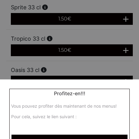
Sprite 33 cl
1.50
€
Tropico 33 cl
1.50
€
Oasis 33 cl
1.50
€
Profitez-en!!!
Schweppes agrum' 33 cl
Vous pouvez profiter dès maintenant de nos menus!
1.50
€
Pour cela, suivez le lien suivant :
Ice tea 33 cl