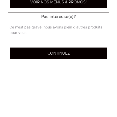
VOIR NOS MENUS & PROMOS!
1.50
€
Pas intéressé(e)?
Perrier 33 cl
Ce n'est pas grave, nous avons plein d'autres produits
1.50
€
pour vous!
Maxi coca 1,25 l
CONTINUEZ
3.00
€
Maxi coca zéro 1,25 l
3.00
€
Maxi coca cherry 1,25 l
3.00
€