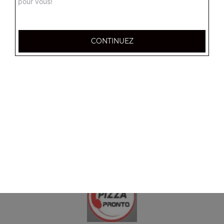
pour vous!
12.00
€
CONTINUEZ
1 barquette de frites
3.50
€
1 barquette de potatoes
3.50
€