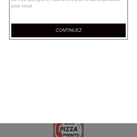
Tenders 10 pcs
pour vous!
Frites ou potatoes
12.00
€
CONTINUEZ
1 barquette de frites
3.50
€
1 barquette de potatoes
3.50
€