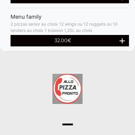
Menu family
2 pizzas senior au choix 12 wings ou 12 nuggets ou 10
tenders au choix 1 boisson 1,25L au choix
32.00€