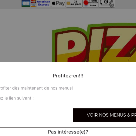
Profitez-en!!!
ofiter dès maintenant de nos menus!
z le lien suivant :
VOIR NOS MENUS & P
Pas intéressé(e)?