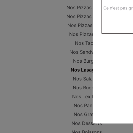
Nos Pizzas Junior
Ce n'est pas gr
Nos Pizzas Sénior
Nos Pizzas Méga
Nos Pizzas XXL
Nos Tacos
Nos Sandwichs
Nos Burgers
Nos Lasagnes
Nos Salades
Nos Buckets
Nos Tex Mex
Nos Paninis
Nos Gratins
Nos Desserts
Nos Boissons