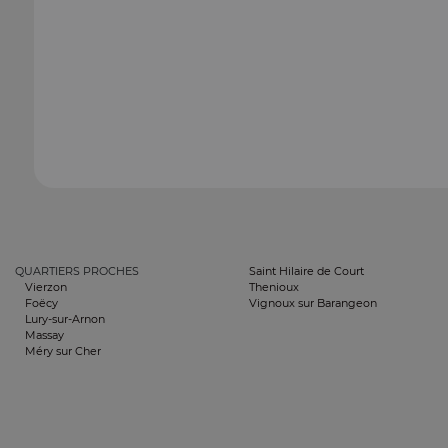
QUARTIERS PROCHES
Saint Hilaire de Court
Vierzon
Thenioux
Foëcy
Vignoux sur Barangeon
Lury-sur-Arnon
Massay
Méry sur Cher