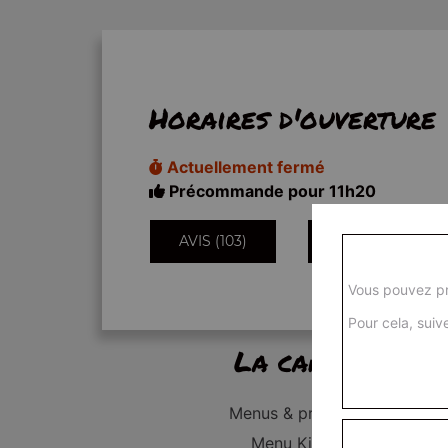
Horaires d'ouverture
Actuellement fermé
Précommande pour 11h20
AVIS (103)
INFORMATIONS
Vous pouvez pr
Pour cela, suive
La carte
Menus & promos
Menu Kid's