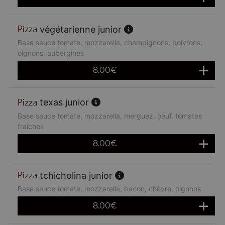
végétarienne junior
Base sauce tomate, mozzarella, champignons, poivrons,
oignons, aubergines
8.00
€
texas junior
Base sauce tomate, mozzarella, merguez, oeuf, tomates
fraîches
8.00
€
tchicholina junior
Base sauce tomate, mozzarella, bacon, chèvre, oignons
8.00
€