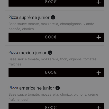
8.00
€
suprême junior
Base sauce tomate, mozzarella, champignons, viande
hachée, chorizo
8.00
€
mexico junior
Base sauce tomate, mozzarella, thon, oignons, tomates
fraîches
8.00
€
américaine junior
Base sauce tomate, mozzarella, chorizo, oignons, crème
fraîche, oeuf
8.00
€