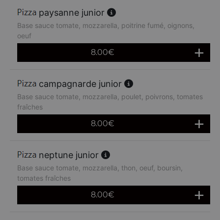
paysanne junior
Base sauce tomate, mozzarella, poitrine fumé, oignons,
oeuf
8.00
€
campagnarde junior
Base sauce tomate, mozzarella, poulet, poivrons, tomates
fraîches
8.00
€
neptune junior
Base sauce tomate, mozzarella, thon, oeuf, boursin,
tomates fraîches
8.00
€