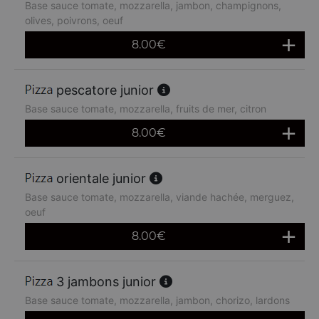
Base sauce tomate, mozzarella, jambon, champignons,
olives, poivrons, oeuf
8.00
€
pescatore junior
Base sauce tomate, mozzarella, fruits de mer, citron
8.00
€
orientale junior
Base sauce tomate, mozzarella, viande hachée, merguez,
oeuf
8.00
€
3 jambons junior
Base sauce tomate, mozzarella, jambon, chorizo, lardons