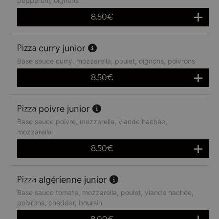
pepperoni, oignons
8.50
€
curry junior
Base sauce curry, mozzarella, poulet, oignons, poivrons
8.50
€
poivre junior
Base sauce poivre, mozzarella, viande hachée,
mozzarella
8.50
€
algérienne junior
Base sauce tomate, mozzarella, poulet, viande hachée,
poivrons, cheddar, boursin