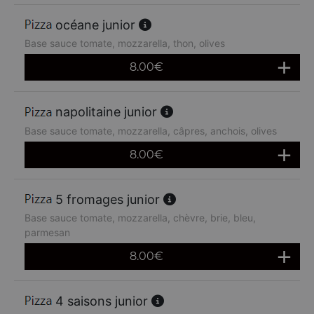
océane junior
Base sauce tomate, mozzarella, thon, olives
8.00
€
napolitaine junior
Base sauce tomate, mozzarella, câpres, anchois, olives
8.00
€
5 fromages junior
Base sauce tomate, mozzarella, chèvre, brie, bleu,
parmesan
8.00
€
4 saisons junior