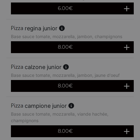
6.00
€
regina junior
Base sauce tomate, mozzarella, jambon, champignons
8.00
€
calzone junior
Base sauce tomate, mozzarella, jambon, jaune d'oeuf
8.00
€
campione junior
Base sauce tomate, mozzarella, viande hachée,
champignons
8.00
€