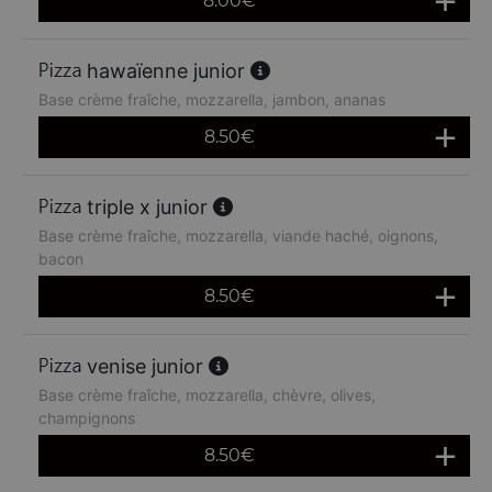
8.00
€
hawaïenne junior
Base crème fraîche, mozzarella, jambon, ananas
8.50
€
triple x junior
Base crème fraîche, mozzarella, viande haché, oignons,
bacon
8.50
€
venise junior
Base crème fraîche, mozzarella, chèvre, olives,
champignons
8.50
€