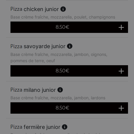
chicken junior
Base crème fraîche, mozzarella, poulet, champignons
8.50
€
savoyarde junior
Base crème fraîche, mozzarella, jambon, oignons,
pommes de terre, oeuf
8.50
€
milano junior
Base crème fraîche, mozzarella, jambon, lardons
8.50
€
fermière junior