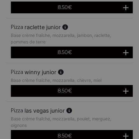
8.50
€
raclette junior
Base crème fraîche, mozzarella, jambon, raclette,
pommes de terre
8.50
€
winny junior
Base crème fraîche, mozzarella, chèvre, miel
8.50
€
las vegas junior
Base crème fraîche, mozzarella, poulet, merguez,
oignons
8.50
€