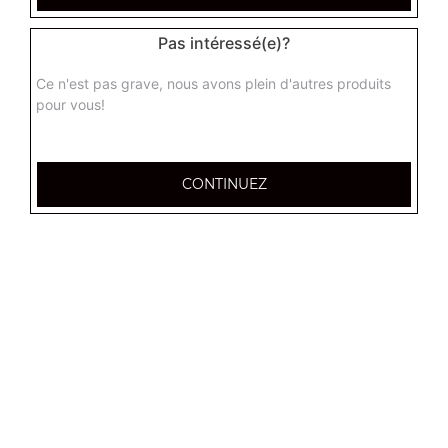
Base sauce tomate, fromage, thon, saumon
Pas intéressé(e)?
8.00
€
Ce n'est pas grave, nous avons plein d'autres produits
pour vous!
pimento junior
Base sauce tomate, mozzarella, merguez, piment,
oignons
CONTINUEZ
8.00
€
sicilienne
Base sauce tomate, fromage, viande hachée,
champignons, tomates fraîches, poivrons
8.00
€
provencale junior
Base sauce tomate, mozzarella, viande hachée, pommes