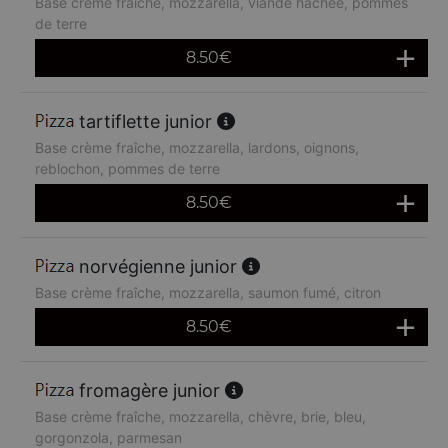
Base crème fraîche, mozzarella, viande hachée, pommes
de terre
8.50
€
tartiflette junior
Base crème fraîche, mozzarella, lardons, oignons,
reblochon, pommes de terre
8.50
€
norvégienne junior
Base crème fraîche, mozzarella, saumon fumé, citron
8.50
€
fromagère junior
Base crème fraîche, mozzarella, chèvre, brie, bleu,
gorgonzola, parmesan