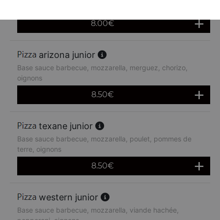
de terre, oignons, boursin
8.00
€
arizona junior
Base sauce barbecue, mozzarella, merguez, chorizo,
oignons
8.50
€
texane junior
Base sauce barbecue, mozzarella, poulet, pommes de
terre, oignons
8.50
€
western junior
Base sauce barbecue, mozzarella, viande hachée,