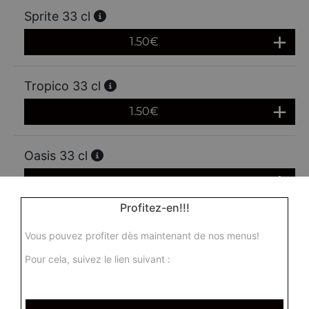
Sprite 33 cl
1.50
€
Tropico 33 cl
1.50
€
Oasis 33 cl
1.50
€
Profitez-en!!!
Schweppes agrum' 33 cl
Vous pouvez profiter dès maintenant de nos menus!
1.50
€
Pour cela, suivez le lien suivant :
Ice tea 33 cl