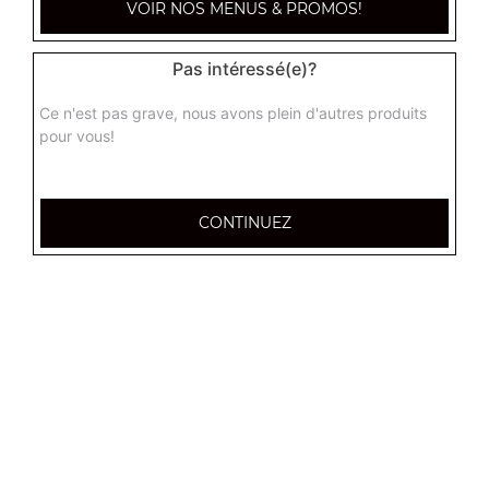
VOIR NOS MENUS & PROMOS!
1.50
€
Pas intéressé(e)?
Perrier 33 cl
Ce n'est pas grave, nous avons plein d'autres produits
1.50
€
pour vous!
Maxi coca 1,25 l
CONTINUEZ
3.00
€
Maxi coca zéro 1,25 l
3.00
€
Maxi coca cherry 1,25 l
3.00
€