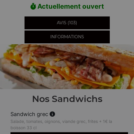
Actuellement ouvert
AVIS (103)
INFORMATIONS
Nos Sandwichs
Sandwich grec
Salade, tomates, oignons, viande grec, frites + 1€ la
boisson 33 cl