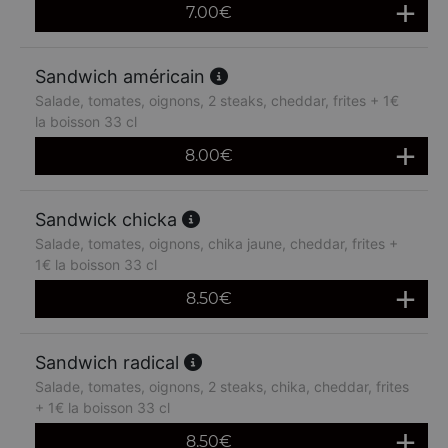
7.00
€
Sandwich américain
Salade, tomates, oignons, 2 steaks, cheddar, frites + 1€
la boisson 33 cl
8.00
€
Sandwick chicka
Salade, tomates, oignons, chika jaune, cheddar, frites +
1€ la boisson 33 cl
8.50
€
Sandwich radical
Salade, tomates, oignons, 2 steaks, chika, cheddar, frites
+ 1€ la boisson 33 cl
8.50
€