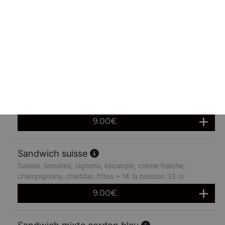
Sandwich boursin
Salade, tomates, oignons, poulet chika, boursin, cheddar,
frites + 1€ la boisson 33 cl
9.00
€
Sandwich quattro
Salade, tomates, oignons, 4 steaks, oeuf, cheddar, frites
+ 1€ la boisson 33 cl
9.00
€
Sandwich suisse
Salade, tomates, oignons, escalope, crème fraîche,
champignons, cheddar, frites + 1€ la boisson 33 cl
9.00
€