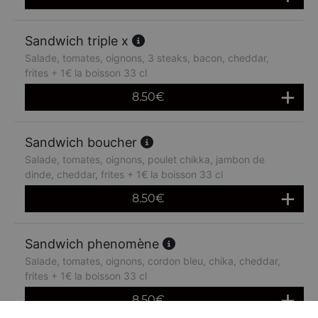
Sandwich triple x
Salade, tomates, oignons, 3 steaks, bacon, cheddar,
frites + 1€ la boisson 33 cl
8.50
€
Sandwich boucher
Salade, tomates, oignons, poulet chikka, jambon de
dinde, cheddar, frites + 1€ la boisson 33 cl
8.50
€
Sandwich phenomène
Salade, tomates, oignons, cordon bleu, chika, cheddar,
frites + 1€ la boisson 33 cl
8.50
€