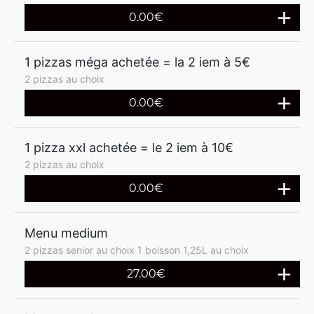
0.00€
1 pizzas méga achetée = la 2 iem à 5€
2 pizzas au choix
0.00€
1 pizza xxl achetée = le 2 iem à 10€
2 pizzas au choix
0.00€
Menu medium
2 pizzas senior au choix 1 boisson 1,25L au choix
27.00€