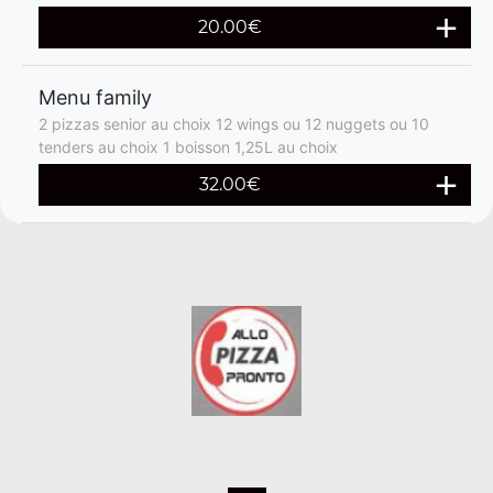
20.00€
Menu family
2 pizzas senior au choix 12 wings ou 12 nuggets ou 10
tenders au choix 1 boisson 1,25L au choix
32.00€