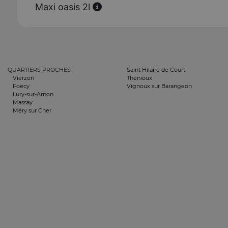
Maxi oasis 2l
QUARTIERS PROCHES
Saint Hilaire de Court
Vierzon
Thenioux
Foëcy
Vignoux sur Barangeon
Lury-sur-Arnon
Massay
Méry sur Cher