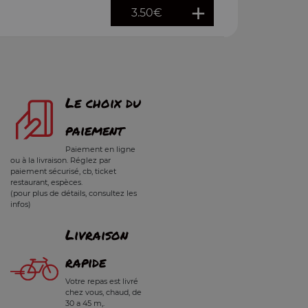
3.50
€
Le choix du
paiement
Paiement en ligne
ou à la livraison. Réglez par
paiement sécurisé, cb, ticket
restaurant, espèces.
(pour plus de détails, consultez les
infos)
Livraison
rapide
Votre repas est livré
chez vous, chaud, de
30 a 45 m,.