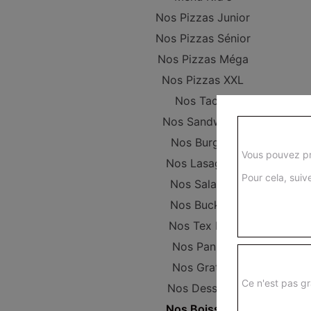
Nos Pizzas Junior
Nos Pizzas Sénior
Nos Pizzas Méga
Nos Pizzas XXL
Nos Tacos
Nos Sandwichs
Nos Burgers
Vous pouvez pr
Nos Lasagnes
Pour cela, suive
Nos Salades
Nos Buckets
Nos Tex Mex
Nos Paninis
Nos Gratins
Ce n'est pas gr
Nos Desserts
Nos Boissons