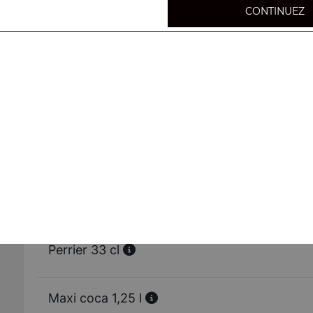
Sprite 33 cl
CONTINUEZ
Tropico 33 cl
Oasis 33 cl
Schweppes agrum' 33 cl
Ice tea 33 cl
Perrier 33 cl
Maxi coca 1,25 l