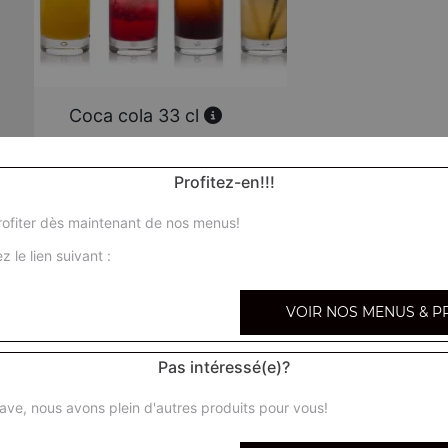
Coca cola 33 cl
Profitez-en!!!
Coca zéro 33 cl
ofiter dès maintenant de nos menus!
Coca cherry 33 cl
z le lien suivant :
VOIR NOS MENUS & P
Fanta orange 33 cl
Pas intéressé(e)?
Orangina 33 cl
ave, nous avons plein d'autres produits pour vous!