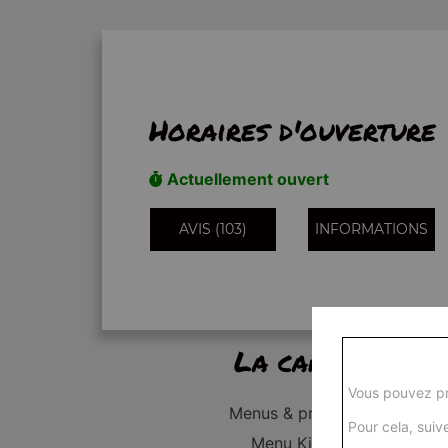
Horaires d'ouverture
Actuellement ouvert
AVIS (103)
INFORMATIONS
La carte
Vous pouvez pr
Menus & promos
Pour cela, suive
Menu Kid's