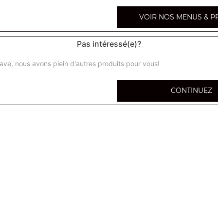
VOIR NOS MENUS & P
Pas intéressé(e)?
Gratin viande hachée
ave, nous avons plein d'autres produits pour vous!
Gratin dauphinois
CONTINUEZ
Gratin lardons
Gratin saumon