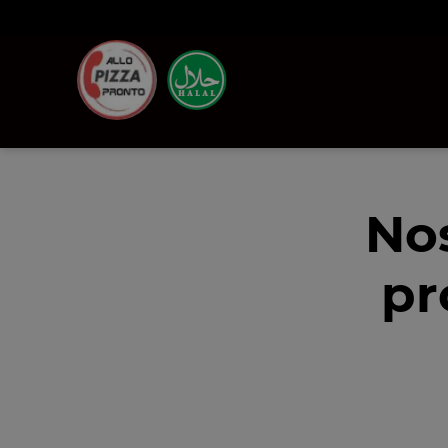
No
pr