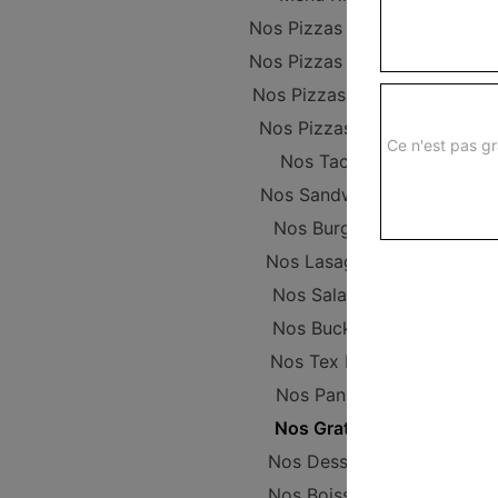
Nos Pizzas Junior
Nos Pizzas Sénior
Nos Pizzas Méga
Nos Pizzas XXL
Ce n'est pas gr
Nos Tacos
Nos Sandwichs
Nos Burgers
Nos Lasagnes
Nos Salades
Nos Buckets
Nos Tex Mex
Nos Paninis
Nos Gratins
Nos Desserts
Nos Boissons