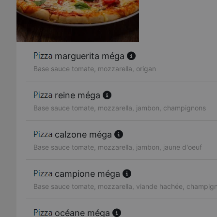
marguerita méga
Base sauce tomate, mozzarella, origan
reine méga
Base sauce tomate, mozzarella, jambon, champignons
calzone méga
Base sauce tomate, mozzarella, jambon, jaune d'oeuf
campione méga
Base sauce tomate, mozzarella, viande hachée, champig
océane méga