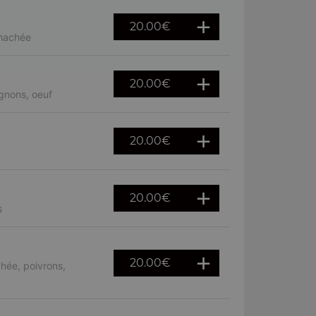
20.00
€
 hachée
20.00
€
gnons, oeuf
20.00
€
20.00
€
s
20.00
€
hée, poivrons,