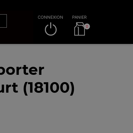
CONNEXION
PANIER
0
porter
rt (18100)