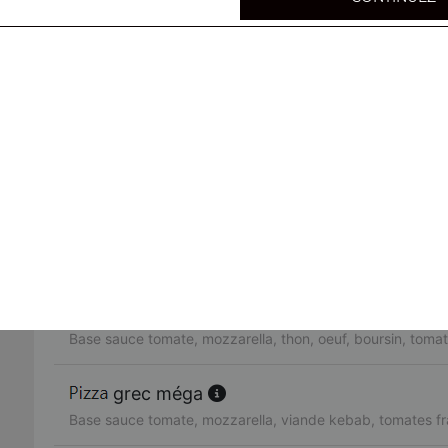
Base sauce tomate, mozzarella, merguez, oeuf, tomates f
tchicholina méga
Base sauce tomate, mozzarella, bacon, chèvre, oignons
paysanne méga
Base sauce tomate, mozzarella, poitrine fumé, oignons, o
campagnarde méga
Base sauce tomate, mozzarella, poulet, poivrons, tomates
neptune méga
Base sauce tomate, mozzarella, thon, oeuf, boursin, tomat
grec méga
Base sauce tomate, mozzarella, viande kebab, tomates fr