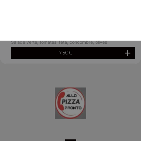
saumon
7.50
€
Salade fêta
Salade verte, tomates, fêta, concombre, olives
7.50
€