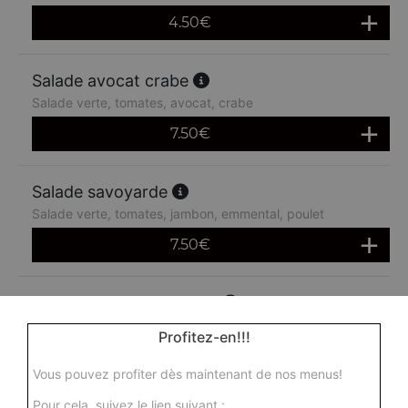
4.50
€
Salade avocat crabe
Salade verte, tomates, avocat, crabe
7.50
€
Salade savoyarde
Salade verte, tomates, jambon, emmental, poulet
7.50
€
Salade avocat crevettes
Salade verte, tomates, avocat, crevettes
Profitez-en!!!
7.50
€
Vous pouvez profiter dès maintenant de nos menus!
Pour cela, suivez le lien suivant :