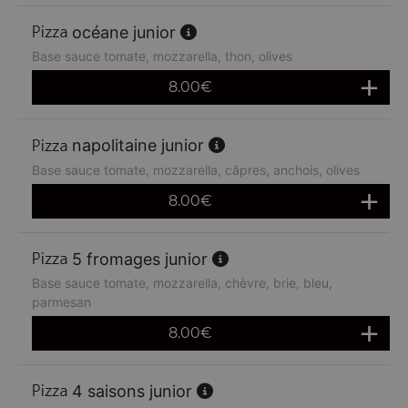
océane junior
Base sauce tomate, mozzarella, thon, olives
8.00
€
napolitaine junior
Base sauce tomate, mozzarella, câpres, anchois, olives
8.00
€
5 fromages junior
Base sauce tomate, mozzarella, chèvre, brie, bleu,
parmesan
8.00
€
4 saisons junior