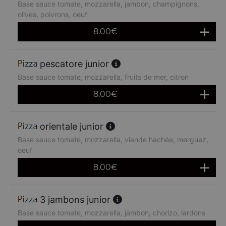
Base sauce tomate, mozzarella, jambon, champignons,
olives, poivrons, oeuf
8.00
€
pescatore junior
Base sauce tomate, mozzarella, fruits de mer, citron
8.00
€
orientale junior
Base sauce tomate, mozzarella, viande hachée, merguez,
oeuf
8.00
€
3 jambons junior
Base sauce tomate, mozzarella, jambon, chorizo, lardons