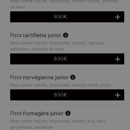
Base crème fraîche, mozzarella, viande hachée, pommes
de terre
8.50
€
tartiflette junior
Base crème fraîche, mozzarella, lardons, oignons,
reblochon, pommes de terre
8.50
€
norvégienne junior
Base crème fraîche, mozzarella, saumon fumé, citron
8.50
€
fromagère junior
Base crème fraîche, mozzarella, chèvre, brie, bleu,
gorgonzola, parmesan