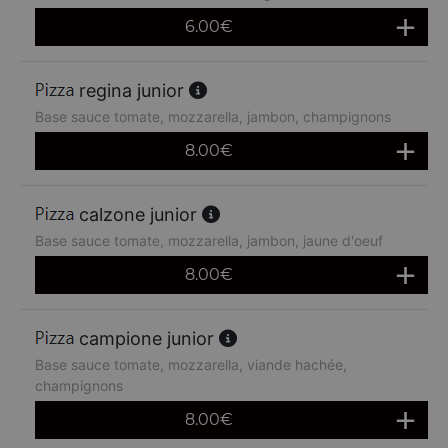
6.00
€
regina junior
Base sauce tomate, mozzarella, jambon, champignons
8.00
€
calzone junior
Base sauce tomate, mozzarella, jambon, jaune d'oeuf
8.00
€
campione junior
Base sauce tomate, mozzarella, viande hachée,
champignons
8.00
€