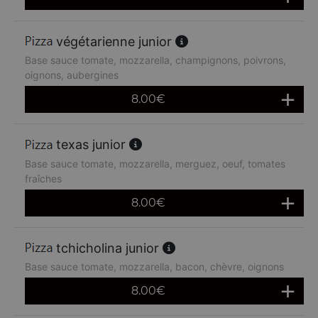
végétarienne junior
Base sauce tomate, mozzarella, champignons, poivrons,
oignons, aubergines
8.00
€
texas junior
Base sauce tomate, mozzarella, merguez, oeuf, tomates
fraîches
8.00
€
tchicholina junior
Base sauce tomate, mozzarella, bacon, chèvre, oignons
8.00
€