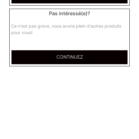
Base sauce tomate, fromage, thon, saumon
Pas intéressé(e)?
8.00
€
Ce n'est pas grave, nous avons plein d'autres produits
pour vous!
pimento junior
Base sauce tomate, mozzarella, merguez, piment,
oignons
CONTINUEZ
8.00
€
sicilienne
Base sauce tomate, fromage, viande hachée,
champignons, tomates fraîches, poivrons
8.00
€
provencale junior
Base sauce tomate, mozzarella, viande hachée, pommes