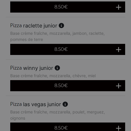
8.50
€
raclette junior
Base crème fraîche, mozzarella, jambon, raclette,
pommes de terre
8.50
€
winny junior
Base crème fraîche, mozzarella, chèvre, miel
8.50
€
las vegas junior
Base crème fraîche, mozzarella, poulet, merguez,
oignons
8.50
€