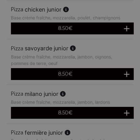
chicken junior
Base crème fraîche, mozzarella, poulet, champignons
8.50
€
savoyarde junior
Base crème fraîche, mozzarella, jambon, oignons,
pommes de terre, oeuf
8.50
€
milano junior
Base crème fraîche, mozzarella, jambon, lardons
8.50
€
fermière junior