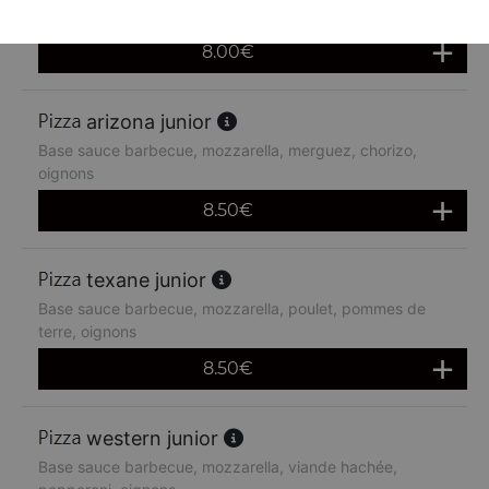
de terre, oignons, boursin
8.00
€
arizona junior
Base sauce barbecue, mozzarella, merguez, chorizo,
oignons
8.50
€
texane junior
Base sauce barbecue, mozzarella, poulet, pommes de
terre, oignons
8.50
€
western junior
Base sauce barbecue, mozzarella, viande hachée,