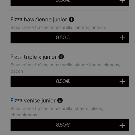
8.00
€
hawaïenne junior
Base crème fraîche, mozzarella, jambon, ananas
8.50
€
triple x junior
Base crème fraîche, mozzarella, viande haché, oignons,
bacon
8.50
€
venise junior
Base crème fraîche, mozzarella, chèvre, olives,
champignons
8.50
€