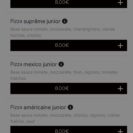
8.00
€
suprême junior
Base sauce tomate, mozzarella, champignons, viande
hachée, chorizo
8.00
€
mexico junior
Base sauce tomate, mozzarella, thon, oignons, tomates
fraîches
8.00
€
américaine junior
Base sauce tomate, mozzarella, chorizo, oignons, crème
fraîche, oeuf
8.00
€