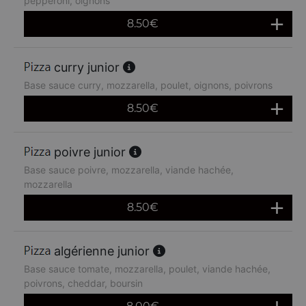
pepperoni, oignons
8.50
€
curry junior
Base sauce curry, mozzarella, poulet, oignons, poivrons
8.50
€
poivre junior
Base sauce poivre, mozzarella, viande hachée,
mozzarella
8.50
€
algérienne junior
Base sauce tomate, mozzarella, poulet, viande hachée,
poivrons, cheddar, boursin