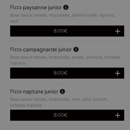
paysanne junior
Base sauce tomate, mozzarella, poitrine fumé, oignons,
oeuf
8.00
€
campagnarde junior
Base sauce tomate, mozzarella, poulet, poivrons, tomates
fraîches
8.00
€
neptune junior
Base sauce tomate, mozzarella, thon, oeuf, boursin,
tomates fraîches
8.00
€