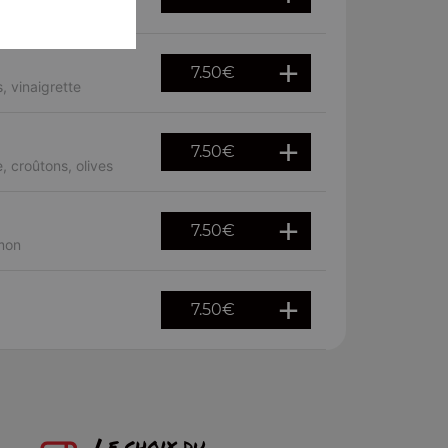
7.50
€
, vinaigrette
7.50
€
 croûtons, olives
7.50
€
umon
7.50
€
Le choix du