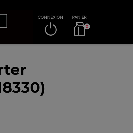
CONNEXION
PANIER
0
rter
18330)