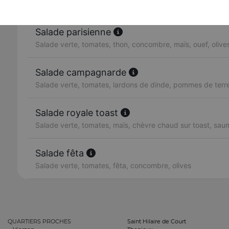
Salade verte, tomates, lardons, chèvre chaud sur toast
Salade parisienne
Salade verte, tomates, thon, concombre, maïs, ouef, olives
Salade campagnarde
Salade verte, tomates, lardons de dinde, pommes de terre,
Salade royale toast
Salade verte, tomates, maïs, chèvre chaud sur toast, sa
Salade fêta
Salade verte, tomates, fêta, concombre, olives
QUARTIERS PROCHES
Saint Hilaire de Court