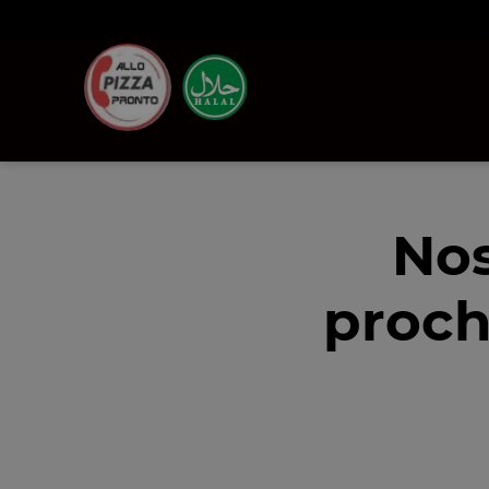
Nos
proch