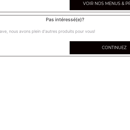
VOIR NOS MENUS & P
Pas intéressé(e)?
ave, nous avons plein d'autres produits pour vous!
Salade classic
Salade verte, tomates
CONTINUEZ
Salade avocat crabe
Salade verte, tomates, avocat, crabe
Salade savoyarde
Salade verte, tomates, jambon, emmental, poulet
Salade avocat crevettes
Salade verte, tomates, avocat, crevettes
Salade chèvre chaud