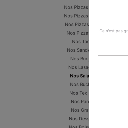
Nos Pizzas Junior
Nos Pizzas Sénior
Nos Pizzas Méga
Ce n'est pas gr
Nos Pizzas XXL
Nos Tacos
Nos Sandwichs
Nos Burgers
Nos Lasagnes
Nos Salades
Nos Buckets
Nos Tex Mex
Nos Paninis
Nos Gratins
Nos Desserts
Nos Boissons