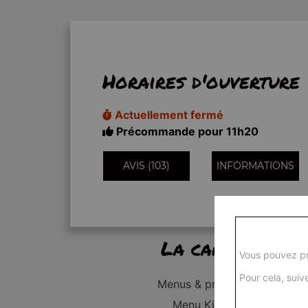
Horaires d'ouverture
Actuellement fermé
Précommande pour 11h20
AVIS (103)
INFORMATIONS
La carte
Vous pouvez pr
Pour cela, suive
Menus & promos
Menu Kid's