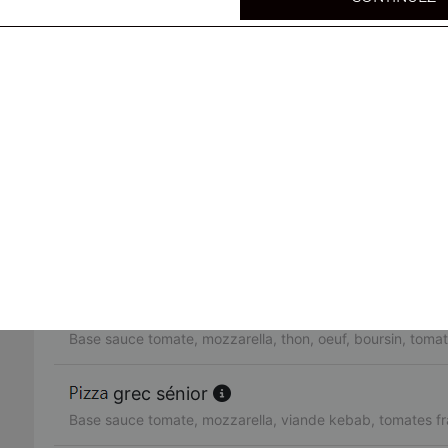
Base sauce tomate, mozzarella, merguez, oeuf, tomates f
tchicholina sénior
Base sauce tomate, mozzarella, bacon, chèvre, oignons
paysanne sénior
Base sauce tomate, mozzarella, poitrine fumé, oignons, o
campagnarde sénior
Base sauce tomate, mozzarella, poulet, poivrons, tomates
neptune sénior
Base sauce tomate, mozzarella, thon, oeuf, boursin, tomat
grec sénior
Base sauce tomate, mozzarella, viande kebab, tomates fr