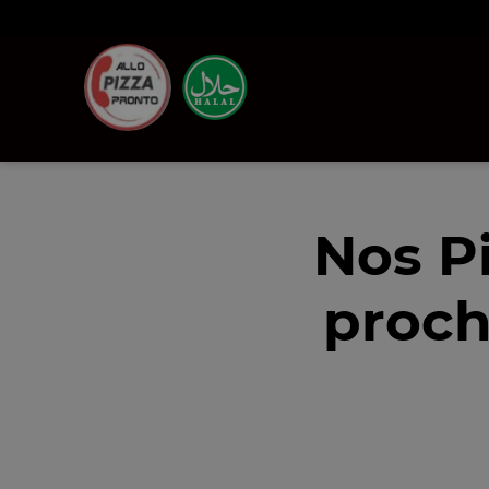
Nos P
proch