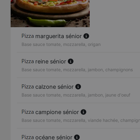
marguerita sénior
Base sauce tomate, mozzarella, origan
reine sénior
Base sauce tomate, mozzarella, jambon, champignons
calzone sénior
Base sauce tomate, mozzarella, jambon, jaune d'oeuf
campione sénior
Base sauce tomate, mozzarella, viande hachée, champig
océane sénior