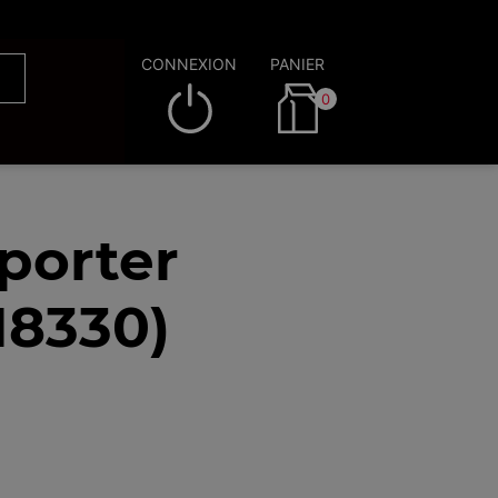
CONNEXION
PANIER
0
porter
18330)