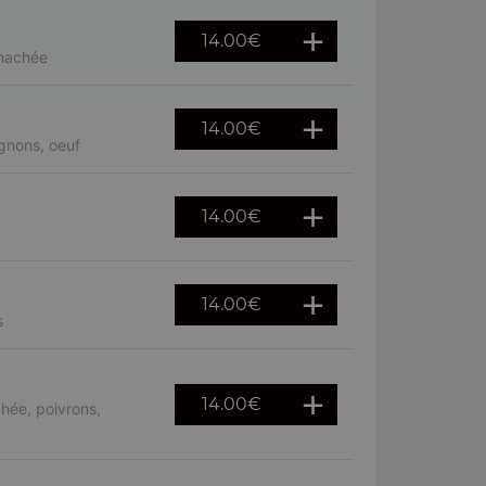
14.00
€
 hachée
14.00
€
gnons, oeuf
14.00
€
14.00
€
s
14.00
€
hée, poivrons,