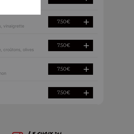
7.50
€
, vinaigrette
7.50
€
 croûtons, olives
7.50
€
umon
7.50
€
Le choix du