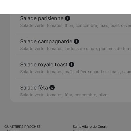
Salade verte, tomates, lardons, chèvre chaud sur toast
Salade parisienne
Salade verte, tomates, thon, concombre, maïs, ouef, olives
Salade campagnarde
Salade verte, tomates, lardons de dinde, pommes de terre,
Salade royale toast
Salade verte, tomates, maïs, chèvre chaud sur toast, sa
Salade fêta
Salade verte, tomates, fêta, concombre, olives
QUARTIERS PROCHES
Saint Hilaire de Court