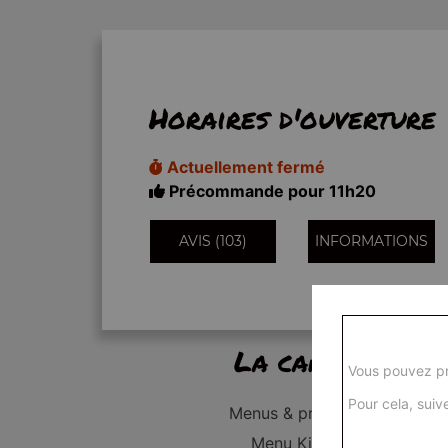
Horaires d'ouverture
Actuellement fermé
Précommande pour 11h20
AVIS (103)
INFORMATIONS
La carte
Vous pouvez pr
Pour cela, suive
Menus & promos
Menu Kid's