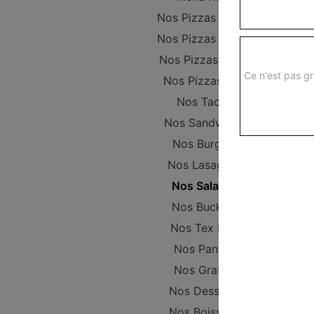
Nos Pizzas Junior
Nos Pizzas Sénior
Nos Pizzas Méga
Ce n'est pas gr
Nos Pizzas XXL
Nos Tacos
Nos Sandwichs
Nos Burgers
Nos Lasagnes
Nos Salades
Nos Buckets
Nos Tex Mex
Nos Paninis
Nos Gratins
Nos Desserts
Nos Boissons