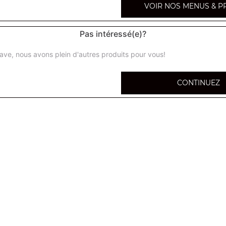
VOIR NOS MENUS & P
Pas intéressé(e)?
ave, nous avons plein d'autres produits pour vous!
Salade classic
Salade verte, tomates
CONTINUEZ
Salade avocat crabe
Salade verte, tomates, avocat, crabe
Salade savoyarde
Salade verte, tomates, jambon, emmental, poulet
Salade avocat crevettes
Salade verte, tomates, avocat, crevettes
Salade chèvre chaud