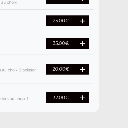
l au choix
25.00€
35.00€
20.00€
s au choix 2 boisson
32.00€
nders au choix 1