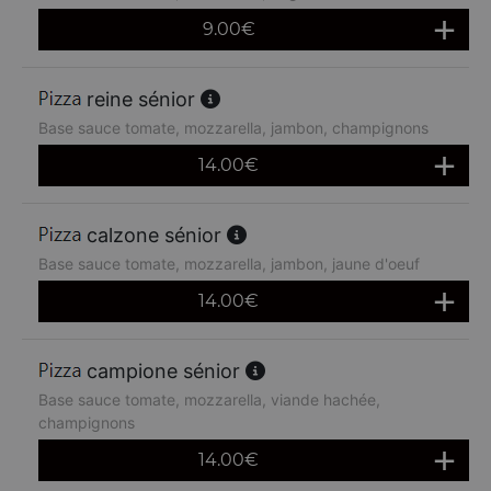
9.00
€
reine sénior
Base sauce tomate, mozzarella, jambon, champignons
14.00
€
calzone sénior
Base sauce tomate, mozzarella, jambon, jaune d'oeuf
14.00
€
campione sénior
Base sauce tomate, mozzarella, viande hachée,
champignons
14.00
€