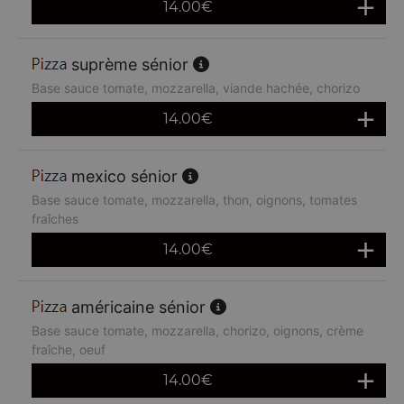
14.00
€
suprème sénior
Base sauce tomate, mozzarella, viande hachée, chorizo
14.00
€
mexico sénior
Base sauce tomate, mozzarella, thon, oignons, tomates
fraîches
14.00
€
américaine sénior
Base sauce tomate, mozzarella, chorizo, oignons, crème
fraîche, oeuf
14.00
€