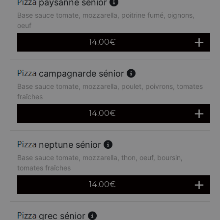
paysanne sénior
Base sauce tomate, mozzarella, poitrine fumé, oignons,
oeuf
14.00
€
campagnarde sénior
Base sauce tomate, mozzarella, poulet, poivrons, tomates
fraîches
14.00
€
neptune sénior
Base sauce tomate, mozzarella, thon, oeuf, boursin,
tomates fraîches
14.00
€
grec sénior