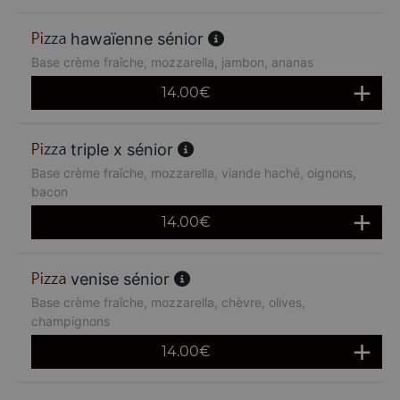
hawaïenne sénior
Base crème fraîche, mozzarella, jambon, ananas
14.00
€
triple x sénior
Base crème fraîche, mozzarella, viande haché, oignons,
bacon
14.00
€
venise sénior
Base crème fraîche, mozzarella, chèvre, olives,
champignons
14.00
€