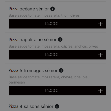
océane sénior
Base sauce tomate, mozzarella, thon, olives
14.00
€
napolitaine sénior
Base sauce tomate, mozzarella, câpres, anchois, olives
14.00
€
5 fromages sénior
Base sauce tomate, mozzarella, chèvre, brie, bleu,
parmesan
14.00
€
4 saisons sénior