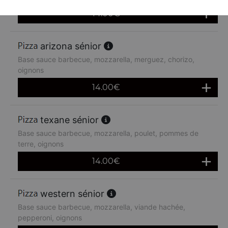
14.00
€
arizona sénior
Base sauce barbecue, mozzarella, merguez, chorizo,
oignons
14.00
€
texane sénior
Base sauce barbecue, mozzarella, poulet, pommes de
terre, oignons
14.00
€
western sénior
Base sauce barbecue, mozzarella, viande hachée,
pepperoni, oignons