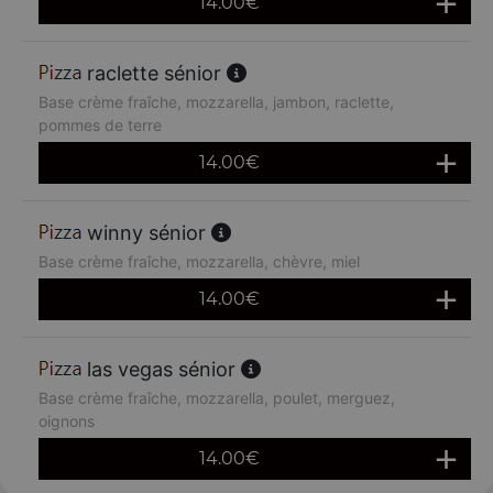
14.00
€
raclette sénior
Base crème fraîche, mozzarella, jambon, raclette,
pommes de terre
14.00
€
winny sénior
Base crème fraîche, mozzarella, chèvre, miel
14.00
€
las vegas sénior
Base crème fraîche, mozzarella, poulet, merguez,
oignons
14.00
€