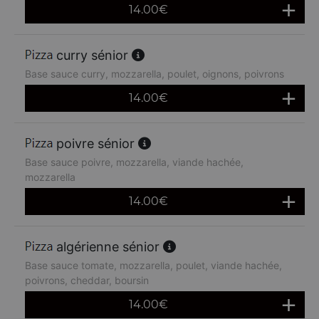
14.00
€
curry sénior
Base sauce curry, mozzarella, poulet, oignons, poivrons
14.00
€
poivre sénior
Base sauce poivre, mozzarella, viande hachée,
mozzarella
14.00
€
algérienne sénior
Base sauce tomate, mozzarella, poulet, viande hachée,
poivrons, cheddar, boursin
14.00
€