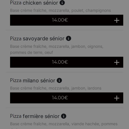
chicken sénior
Base crème fraîche, mozzarella, poulet, champignons
14.00
€
savoyarde sénior
Base crème fraîche, mozzarella, jambon, oignons,
pommes de terre, oeuf
14.00
€
milano sénior
Base crème fraîche, mozzarella, jambon, lardons
14.00
€
fermière sénior
Base crème fraîche, mozzarella, viande hachée, pommes