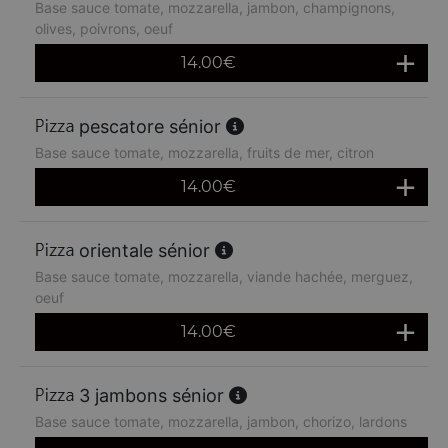
Base sauce tomate, mozzarella, jambon, champignons,
olives, poivrons, oeuf
14.00
€
pescatore sénior
Base sauce tomate, mozzarella, fruits de mer, citron
14.00
€
orientale sénior
Base sauce tomate, mozzarella, viande hachée, merguez,
oeuf
14.00
€
3 jambons sénior
Base sauce tomate, mozzarella, jambon, chorizo, lardons