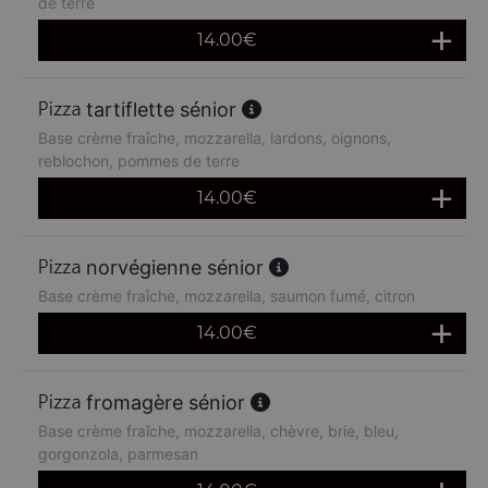
de terre
14.00
€
tartiflette sénior
Base crème fraîche, mozzarella, lardons, oignons,
reblochon, pommes de terre
14.00
€
norvégienne sénior
Base crème fraîche, mozzarella, saumon fumé, citron
14.00
€
fromagère sénior
Base crème fraîche, mozzarella, chèvre, brie, bleu,
gorgonzola, parmesan