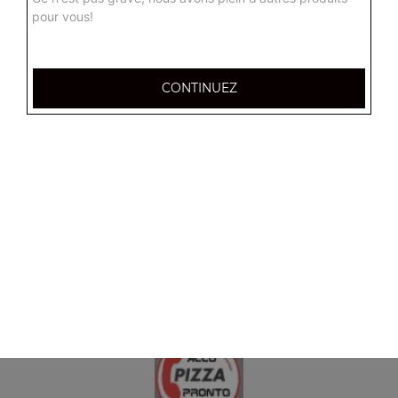
Tenders 10 pcs
pour vous!
Frites ou potatoes
12.00
€
CONTINUEZ
1 barquette de frites
3.50
€
1 barquette de potatoes
3.50
€