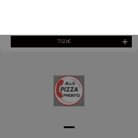
7.50
€
Salade fêta
Salade verte, tomates, fêta, concombre, olives
7.50
€