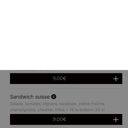
Sandwich boursin
Salade, tomates, oignons, poulet chika, boursin, cheddar,
frites + 1€ la boisson 33 cl
9.00
€
Sandwich quattro
Salade, tomates, oignons, 4 steaks, oeuf, cheddar, frites
+ 1€ la boisson 33 cl
9.00
€
Sandwich suisse
Salade, tomates, oignons, escalope, crème fraîche,
champignons, cheddar, frites + 1€ la boisson 33 cl
9.00
€