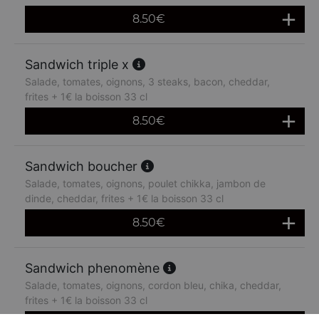
8.50
€
Sandwich triple x
Salade, tomates, oignons, 3 steaks, bacon, cheddar,
frites + 1€ la boisson 33 cl
8.50
€
Sandwich boucher
Salade, tomates, oignons, poulet chikka, jambon de
dinde, cheddar, frites + 1€ la boisson 33 cl
8.50
€
Sandwich phenomène
Salade, tomates, oignons, cordon bleu, chika, cheddar,
frites + 1€ la boisson 33 cl