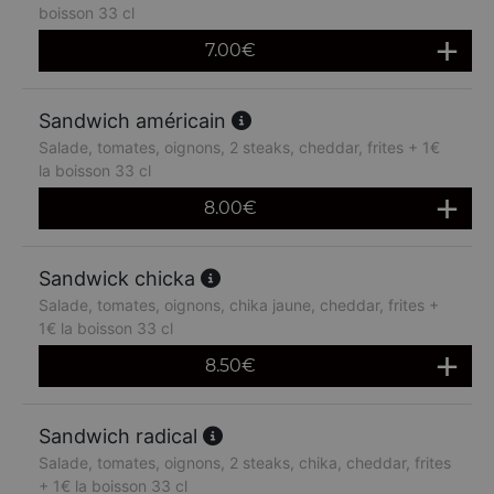
boisson 33 cl
7.00
€
Sandwich américain
Salade, tomates, oignons, 2 steaks, cheddar, frites + 1€
la boisson 33 cl
8.00
€
Sandwick chicka
Salade, tomates, oignons, chika jaune, cheddar, frites +
1€ la boisson 33 cl
8.50
€
Sandwich radical
Salade, tomates, oignons, 2 steaks, chika, cheddar, frites
+ 1€ la boisson 33 cl