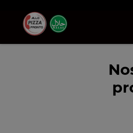
No
pr