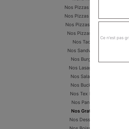
Nos Pizzas Junior
Nos Pizzas Sénior
Nos Pizzas Méga
Nos Pizzas XXL
Ce n'est pas gr
Nos Tacos
Nos Sandwichs
Nos Burgers
Nos Lasagnes
Nos Salades
Nos Buckets
Nos Tex Mex
Nos Paninis
Nos Gratins
Nos Desserts
Nos Boissons