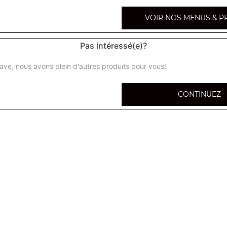
VOIR NOS MENUS & P
Pas intéressé(e)?
Gratin viande hachée
ave, nous avons plein d'autres produits pour vous!
Gratin dauphinois
CONTINUEZ
Gratin lardons
Gratin saumon