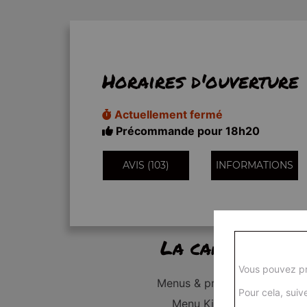
Horaires d'ouverture
Actuellement fermé
Précommande pour 18h20
AVIS (103)
INFORMATIONS
La carte
Vous pouvez pr
Menus & promos
Pour cela, suive
Menu Kid's