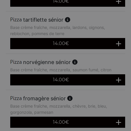
14.00
€
tartiflette sénior
Base crème fraîche, mozzarella, lardons, oignons,
reblochon, pommes de terre
14.00
€
norvégienne sénior
Base crème fraîche, mozzarella, saumon fumé, citron
14.00
€
fromagère sénior
Base crème fraîche, mozzarella, chèvre, brie, bleu,
gorgonzola, parmesan
14.00
€