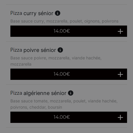
curry sénior
Base sauce curry, mozzarella, poulet, oignons, poivrons
14.00
€
poivre sénior
Base sauce poivre, mozzarella, viande hachée,
mozzarella
14.00
€
algérienne sénior
Base sauce tomate, mozzarella, poulet, viande hachée,
poivrons, cheddar, boursin
14.00
€