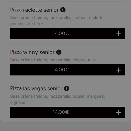
raclette sénior
Base crème fraîche, mozzarella, jambon, raclette,
pommes de terre
14.00
€
winny sénior
Base crème fraîche, mozzarella, chèvre, miel
14.00
€
las vegas sénior
Base crème fraîche, mozzarella, poulet, merguez,
oignons
14.00
€