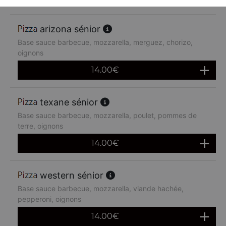
arizona sénior
Base sauce barbecue, mozzarella, merguez, chorizo,
oignons
14.00
€
texane sénior
Base sauce barbecue, mozzarella, poulet, pommes de
terre, oignons
14.00
€
western sénior
Base sauce barbecue, mozzarella, viande hachée,
pepperoni, oignons
14.00
€