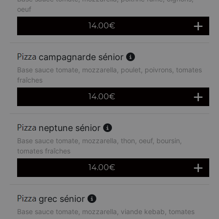
oeuf
14.00
€
campagnarde sénior
Base sauce tomate, mozzarella, poulet, poivrons, tomates
fraîches
14.00
€
neptune sénior
Base sauce tomate, mozzarella, thon, oeuf, boursin,
tomates fraîches
14.00
€
grec sénior
Base sauce tomate, mozzarella, viande kebab, tomates