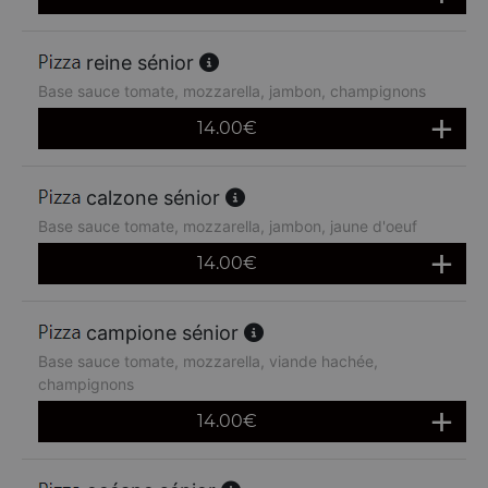
reine sénior
Base sauce tomate, mozzarella, jambon, champignons
14.00
€
calzone sénior
Base sauce tomate, mozzarella, jambon, jaune d'oeuf
14.00
€
campione sénior
Base sauce tomate, mozzarella, viande hachée,
champignons
14.00
€