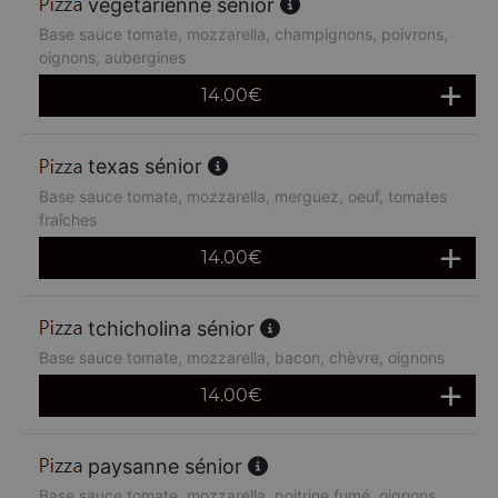
végétarienne sénior
Base sauce tomate, mozzarella, champignons, poivrons,
oignons, aubergines
14.00
€
texas sénior
Base sauce tomate, mozzarella, merguez, oeuf, tomates
fraîches
14.00
€
tchicholina sénior
Base sauce tomate, mozzarella, bacon, chèvre, oignons
14.00
€
paysanne sénior
Base sauce tomate, mozzarella, poitrine fumé, oignons,