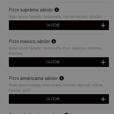
suprème sénior
Base sauce tomate, mozzarella, viande hachée, chorizo
14.00
€
mexico sénior
Base sauce tomate, mozzarella, thon, oignons, tomates
fraîches
14.00
€
américaine sénior
Base sauce tomate, mozzarella, chorizo, oignons, crème
fraîche, oeuf
14.00
€