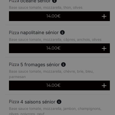
océane sénior
Base sauce tomate, mozzarella, thon, olives
14.00
€
napolitaine sénior
Base sauce tomate, mozzarella, câpres, anchois, olives
14.00
€
5 fromages sénior
Base sauce tomate, mozzarella, chèvre, brie, bleu,
parmesan
14.00
€
4 saisons sénior
Base sauce tomate, mozzarella, jambon, champignons,
olives, poivrons, oeuf