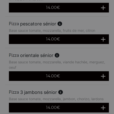
14.00
€
pescatore sénior
Base sauce tomate, mozzarella, fruits de mer, citron
14.00
€
orientale sénior
Base sauce tomate, mozzarella, viande hachée, merguez,
oeuf
14.00
€
3 jambons sénior
Base sauce tomate, mozzarella, jambon, chorizo, lardons
14.00
€