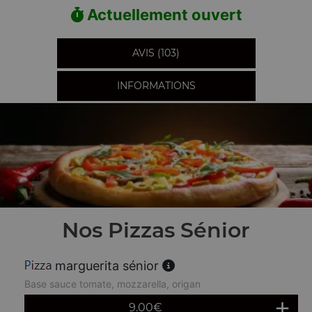
Actuellement ouvert
AVIS (103)
INFORMATIONS
Nos Pizzas Sénior
marguerita sénior
Base sauce tomate, mozzarella, origan
9.00
€