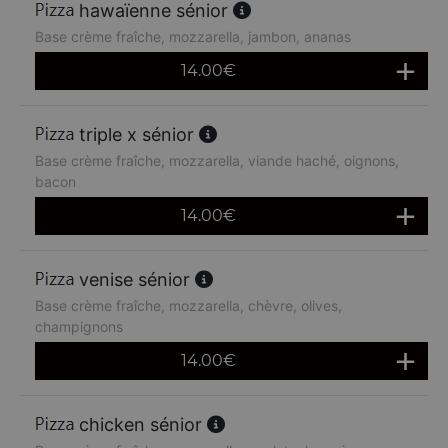
hawaïenne sénior
Base crème fraîche, mozzarella, jambon, ananas
14.00
€
triple x sénior
Base crème fraîche, mozzarella, viande haché, oignons,
bacon
14.00
€
venise sénior
Base crème fraîche, mozzarella, chèvre, olives,
champignons
14.00
€
chicken sénior