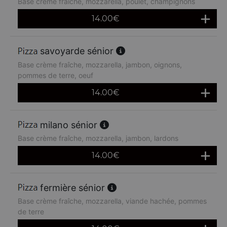
Base crème fraîche, mozzarella, poulet, champignons
14.00
€
savoyarde sénior
Base crème fraîche, mozzarella, jambon, oignons,
pommes de terre, oeuf
14.00
€
milano sénior
Base crème fraîche, mozzarella, jambon, lardons
14.00
€
fermière sénior
Base crème fraîche, mozzarella, viande hachée, pommes
de terre