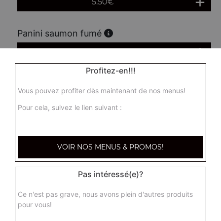
5.50
€
Panini saumon fumé
5.50
€
Profitez-en!!!
Panini thon
Vous pouvez profiter dès maintenant de nos menus!
5.50
€
Pour cela, suivez le lien suivant :
Panini kebab
VOIR NOS MENUS & PROMOS!
5.50
€
Pas intéressé(e)?
Panini merguez
Ce n'est pas grave, nous avons plein d'autres produits
5.50
€
pour vous!