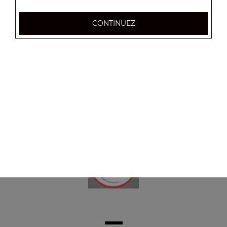
Panini viande hachée
CONTINUEZ
5.50
€
Panini 4 fromages
5.50
€