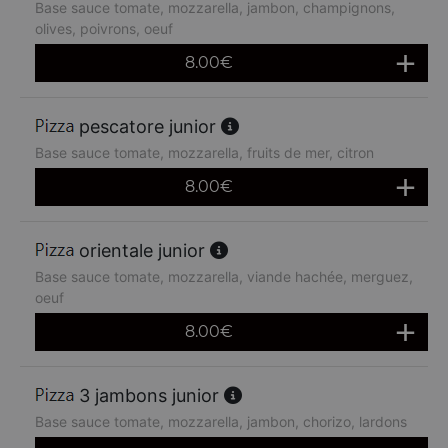
Base sauce tomate, mozzarella, jambon, champignons,
olives, poivrons, oeuf
8.00
€
pescatore junior
Base sauce tomate, mozzarella, fruits de mer, citron
8.00
€
orientale junior
Base sauce tomate, mozzarella, viande hachée, merguez,
oeuf
8.00
€
3 jambons junior
Base sauce tomate, mozzarella, jambon, chorizo, lardons