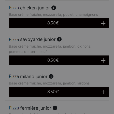
chicken junior
Base crème fraîche, mozzarella, poulet, champignons
8.50
€
savoyarde junior
Base crème fraîche, mozzarella, jambon, oignons,
pommes de terre, oeuf
8.50
€
milano junior
Base crème fraîche, mozzarella, jambon, lardons
8.50
€
fermière junior