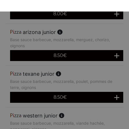
de terre, oignons, boursin
8.00
€
arizona junior
Base sauce barbecue, mozzarella, merguez, chorizo,
oignons
8.50
€
texane junior
Base sauce barbecue, mozzarella, poulet, pommes de
terre, oignons
8.50
€
western junior
Base sauce barbecue, mozzarella, viande hachée,