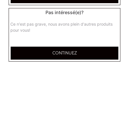
Base sauce tomate, fromage, thon, saumon
Pas intéressé(e)?
8.00
€
Ce n'est pas grave, nous avons plein d'autres produits
pour vous!
pimento junior
Base sauce tomate, mozzarella, merguez, piment,
oignons
CONTINUEZ
8.00
€
sicilienne
Base sauce tomate, fromage, viande hachée,
champignons, tomates fraîches, poivrons
8.00
€
provencale junior
Base sauce tomate, mozzarella, viande hachée, pommes