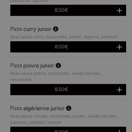
pepperoni, oignons
8.50
€
curry junior
Base sauce curry, mozzarella, poulet, oignons, poivrons
8.50
€
poivre junior
Base sauce poivre, mozzarella, viande hachée,
mozzarella
8.50
€
algérienne junior
Base sauce tomate, mozzarella, poulet, viande hachée,
poivrons, cheddar, boursin