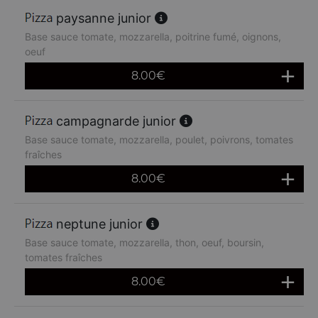
paysanne junior
Base sauce tomate, mozzarella, poitrine fumé, oignons,
oeuf
8.00
€
campagnarde junior
Base sauce tomate, mozzarella, poulet, poivrons, tomates
fraîches
8.00
€
neptune junior
Base sauce tomate, mozzarella, thon, oeuf, boursin,
tomates fraîches
8.00
€