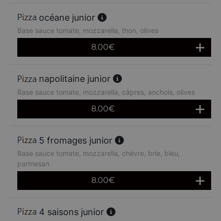
océane junior
Base sauce tomate, mozzarella, thon, olives
8.00
€
napolitaine junior
Base sauce tomate, mozzarella, câpres, anchois, olives
8.00
€
5 fromages junior
Base sauce tomate, mozzarella, chèvre, brie, bleu,
parmesan
8.00
€
4 saisons junior