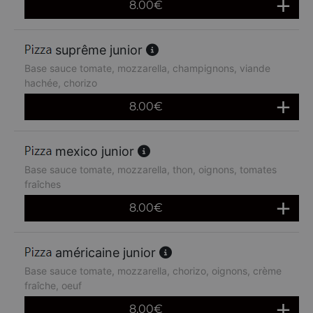
8.00
€
suprême junior
Base sauce tomate, mozzarella, champignons, viande
hachée, chorizo
8.00
€
mexico junior
Base sauce tomate, mozzarella, thon, oignons, tomates
fraîches
8.00
€
américaine junior
Base sauce tomate, mozzarella, chorizo, oignons, crème
fraîche, oeuf
8.00
€