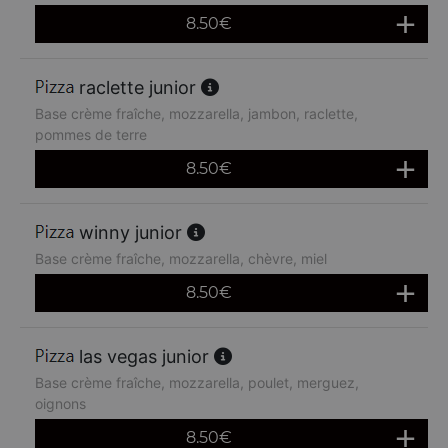
8.50
€
raclette junior
Base crème fraîche, mozzarella, jambon, raclette,
pommes de terre
8.50
€
winny junior
Base crème fraîche, mozzarella, chèvre, miel
8.50
€
las vegas junior
Base crème fraîche, mozzarella, poulet, merguez,
oignons
8.50
€