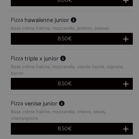
8.00
€
hawaïenne junior
Base crème fraîche, mozzarella, jambon, ananas
8.50
€
triple x junior
Base crème fraîche, mozzarella, viande haché, oignons,
bacon
8.50
€
venise junior
Base crème fraîche, mozzarella, chèvre, olives,
champignons
8.50
€