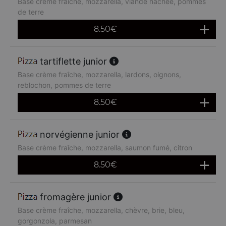
Base crème fraîche, mozzarella, viande hachée, pommes
de terre
8.50
€
tartiflette junior
Base crème fraîche, mozzarella, lardons, oignons,
reblochon, pommes de terre
8.50
€
norvégienne junior
Base crème fraîche, mozzarella, saumon fumé, citron
8.50
€
fromagère junior
Base crème fraîche, mozzarella, chèvre, brie, bleu,
gorgonzola, parmesan