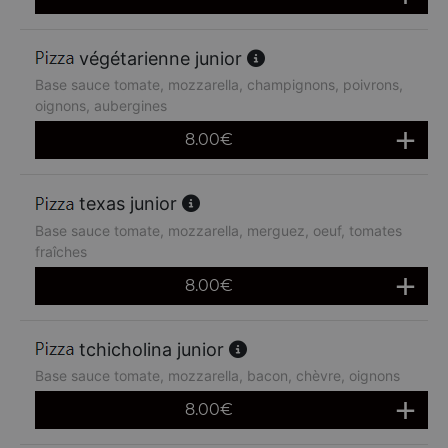
végétarienne junior
Base sauce tomate, mozzarella, champignons, poivrons,
oignons, aubergines
8.00
€
texas junior
Base sauce tomate, mozzarella, merguez, oeuf, tomates
fraîches
8.00
€
tchicholina junior
Base sauce tomate, mozzarella, bacon, chèvre, oignons
8.00
€