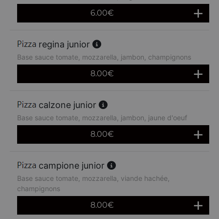
6.00
€
regina junior
Base sauce tomate, mozzarella, jambon, champignons
8.00
€
calzone junior
Base sauce tomate, mozzarella, jambon, jaune d'oeuf
8.00
€
campione junior
Base sauce tomate, mozzarella, viande hachée,
champignons
8.00
€