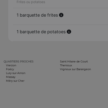
Frites ou potatoes
1 barquette de frites
1 barquette de potatoes
QUARTIERS PROCHES
Saint Hilaire de Court
Vierzon
Thenioux
Foëcy
Vignoux sur Barangeon
Lury-sur-Arnon
Massay
Méry sur Cher