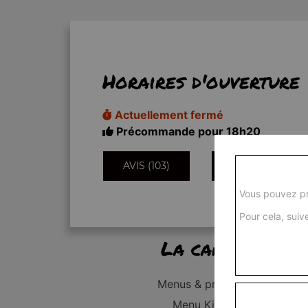
Horaires d'ouverture
Actuellement fermé
Précommande pour 18h20
AVIS (103)
INFORMATIONS
Vous pouvez pr
Pour cela, suive
La carte
Menus & promos
Menu Kid's