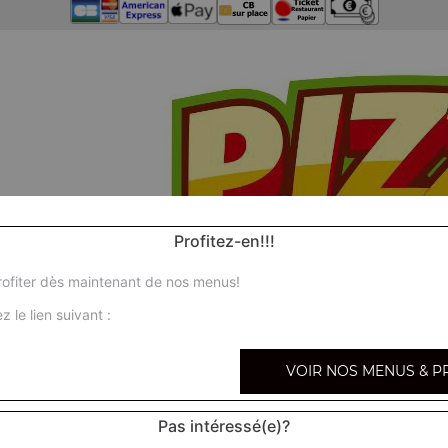
Profitez-en!!!
ofiter dès maintenant de nos menus!
z le lien suivant :
VOIR NOS MENUS & P
Pas intéressé(e)?