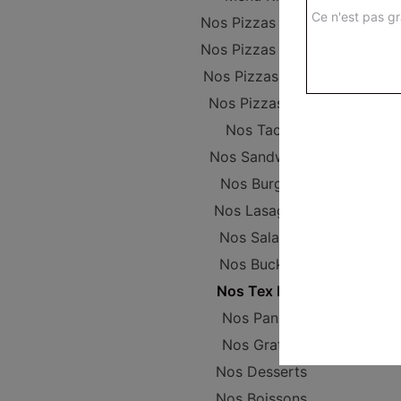
Ce n'est pas gr
Nos Pizzas Junior
Nos Pizzas Sénior
Nos Pizzas Méga
Nos Pizzas XXL
Nos Tacos
Nos Sandwichs
Nos Burgers
Nos Lasagnes
Nos Salades
Nos Buckets
Nos Tex Mex
Nos Paninis
Nos Gratins
Nos Desserts
Nos Boissons