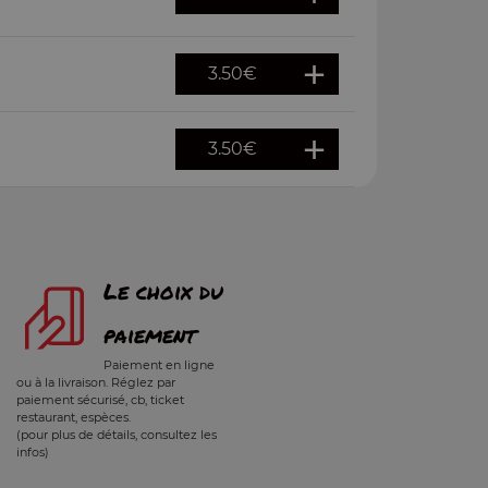
3.50
€
3.50
€
Le choix du
paiement
Paiement en ligne
ou à la livraison. Réglez par
paiement sécurisé, cb, ticket
restaurant, espèces.
(pour plus de détails, consultez les
infos)