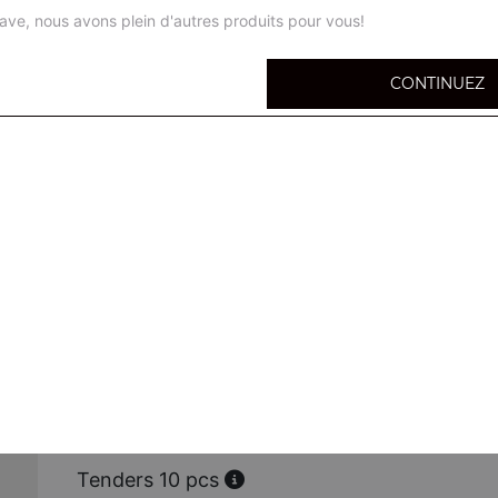
ave, nous avons plein d'autres produits pour vous!
CONTINUEZ
Chicken wings 10 pcs
Frites ou potatoes
Nuggets 10 pcs
Frites ou potatoes
Oinions rings 10 pcs
Frites ou potatoes
Mix mexico
4 pièces de chaque, frites ou potatoes
Tenders 10 pcs